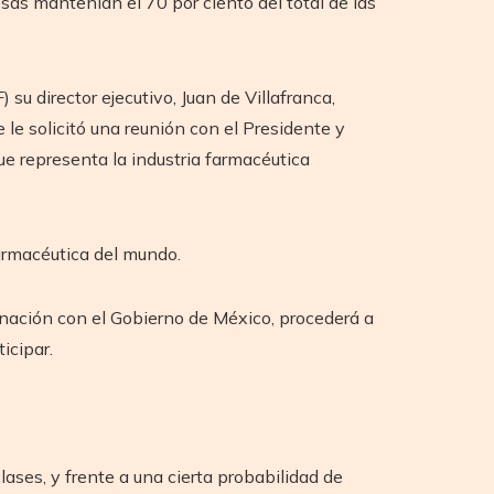
sas mantenían el 70 por ciento del total de las
u director ejecutivo, Juan de Villafranca,
le solicitó una reunión con el Presidente y
ue representa la industria farmacéutica
farmacéutica del mundo.
nación con el Gobierno de México, procederá a
icipar.
ases, y frente a una cierta probabilidad de