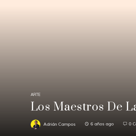
ARTE
Los Maestros De La
Adrián Campos
6 años ago
0 