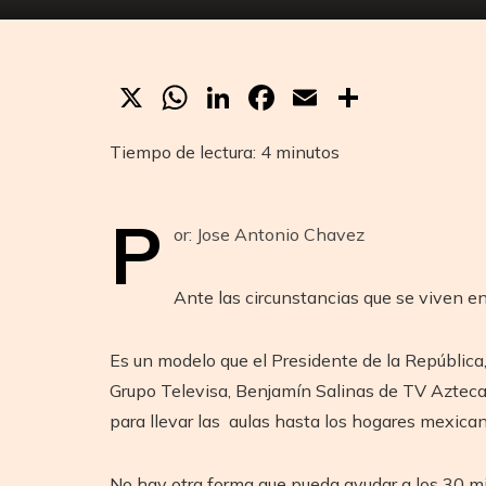
X
WhatsApp
LinkedIn
Facebook
Email
Compar
Tiempo de lectura:
4
minutos
P
or: Jose Antonio Chavez
Ante las circunstancias que se viven en
Es un modelo que el Presidente de la República
Grupo Televisa, Benjamín Salinas de TV Azteca
para llevar las aulas hasta los hogares mexican
No hay otra forma que pueda ayudar a los 30 mil