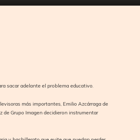
ara sacar adelante el problema educativo.
elevisoras más importantes, Emilio Azcárraga de
ez de Grupo Imagen decidieron instrumentar
ria y bachillerato que evite que puedan perder