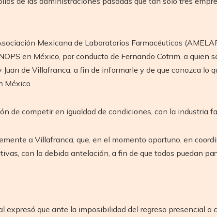
olios de las administraciones pasadas que tan sólo tres empre
Asociación Mexicana de Laboratorios Farmacéuticos (AMELAF) s
NOPS en México, por conducto de Fernando Cotrim, a quien se 
Juan de Villafranca, a fin de informarle y de que conozca lo q
n México.
ión de competir en igualdad de condiciones, con la industria 
emente a Villafranca, que, en el momento oportuno, en coordi
ivas, con la debida antelación, a fin de que todos puedan part
 expresó que ante la imposibilidad del regreso presencial a cl