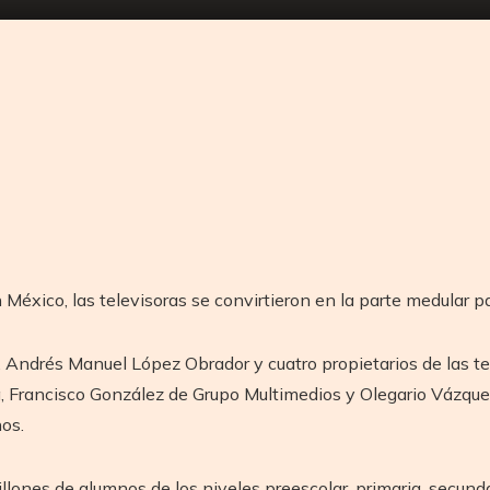
tir
 México, las televisoras se convirtieron en la parte medular p
, Andrés Manuel López Obrador y cuatro propietarios de las t
, Francisco González de Grupo Multimedios y Olegario Vázqu
os.
lones de alumnos de los niveles preescolar, primaria, secunda