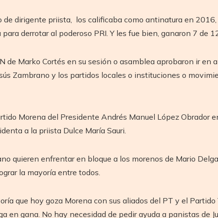
o de dirigente priista, los calificaba como antinatura en 201
ara derrotar al poderoso PRI. Y les fue bien, ganaron 7 de 1
 de Marko Cortés en su sesión o asamblea aprobaron ir en alia
esús Zambrano y los partidos locales o instituciones o movimi
 partido Morena del Presidente Andrés Manuel López Obrador en
nta a la priista Dulce María Sauri.
no quieren enfrentar en bloque a los morenos de Mario Delgad
grar la mayoría entre todos.
yoría que hoy goza Morena con sus aliados del PT y el Parti
a en gana. No hay necesidad de pedir ayuda a panistas de Juan