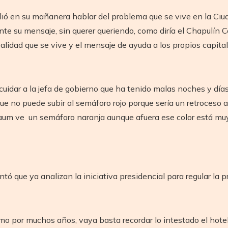
ó en su mañanera hablar del problema que se vive en la Ciuda
te su mensaje, sin querer queriendo, como diría el Chapulín 
 realidad que se vive y el mensaje de ayuda a los propios capit
uidar a la jefa de gobierno que ha tenido malas noches y día
ue no puede subir al semáforo rojo porque sería un retroceso a
um ve un semáforo naranja aunque afuera ese color está muy
ntó que ya analizan la iniciativa presidencial para regular la
amo por muchos años, vaya basta recordar lo intestado el hot