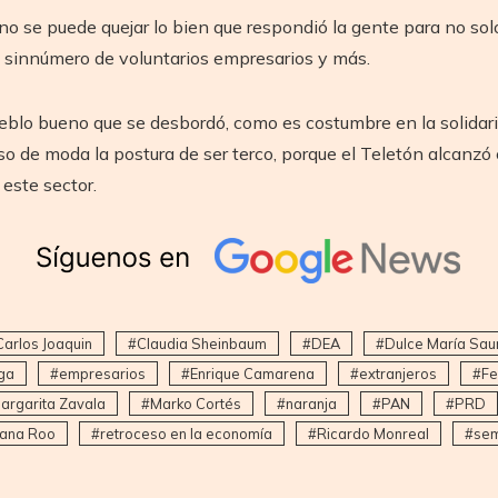
o se puede quejar lo bien que respondió la gente para no solo 
n sinnúmero de voluntarios empresarios y más.
blo bueno que se desbordó, como es costumbre en la solidari
 de moda la postura de ser terco, porque el Teletón alcanzó 
este sector.
Carlos Joaquin
Claudia Sheinbaum
DEA
Dulce María Saur
ga
empresarios
Enrique Camarena
extranjeros
Fe
argarita Zavala
Marko Cortés
naranja
PAN
PRD
tana Roo
retroceso en la economía
Ricardo Monreal
sem