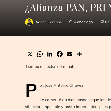
¿Alianza PAN, PRI 
Adrián Campos
6 años ago
0 
X
WhatsApp
LinkedIn
Facebook
Email
Compar
Tiempo de lectura:
4
minutos
P
or: Jose Antonio Chavez
Le comenté en días pasados que los ti
situación imposible y hasta impensable, pues 