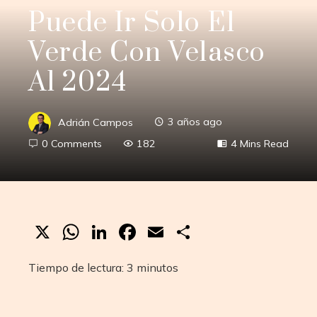
Puede Ir Solo El
Verde Con Velasco
Al 2024
Adrián Campos
3 años ago
0 Comments
182
4 Mins Read
X
WhatsApp
LinkedIn
Facebook
Email
Compartir
Tiempo de lectura:
3
minutos