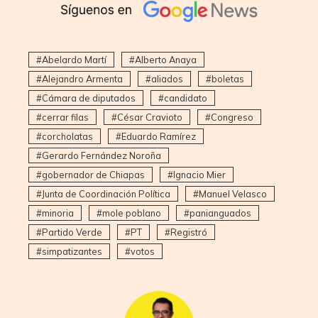
Abelardo Martí
Alberto Anaya
Alejandro Armenta
aliados
boletas
Cámara de diputados
candidato
cerrar filas
César Cravioto
Congreso
corcholatas
Eduardo Ramírez
Gerardo Fernández Noroña
gobernador de Chiapas
Ignacio Mier
Junta de Coordinación Política
Manuel Velasco
minoria
mole poblano
panianguados
Partido Verde
PT
Registró
simpatizantes
votos