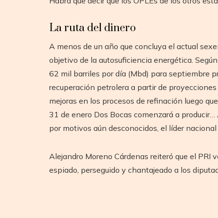
Habrá que decir que los OPLEs de los otros est
La ruta del dinero
A menos de un año que concluya el actual sexe
objetivo de la autosuficiencia energética. Según
62 mil barriles por día (Mbd) para septiembre 
recuperación petrolera a partir de proyeccione
mejoras en los procesos de refinación luego que 
31 de enero Dos Bocas comenzará a producir… A
por motivos aún desconocidos, el líder nacional 
Alejandro Moreno Cárdenas reiteró que el PRI vot
espiado, perseguido y chantajeado a los diputado