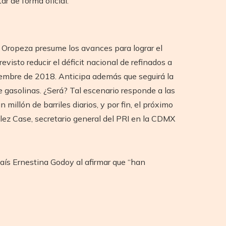
r de forma oficial.
 Oropeza presume los avances para lograr el
visto reducir el déficit nacional de refinados a
iembre de 2018. Anticipa además que seguirá la
 gasolinas. ¿Será? Tal escenario responde a las
illón de barriles diarios, y por fin, el próximo
ez Case, secretario general del PRI en la CDMX
 país Ernestina Godoy al afirmar que “han