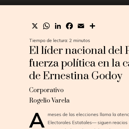
X
WhatsApp
LinkedIn
Facebook
Email
Compar
Tiempo de lectura:
2
minutos
El líder nacional del
fuerza política en la 
de Ernestina Godoy
Corporativo
Rogelio Varela
A
meses de las elecciones llama la aten
Electorales Estatales— siguen reacios 