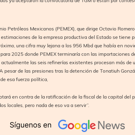
ados ya aceptaron la convocatoria de TGM ó están por contesta
nio Petróleos Mexicanos (PEMEX), que dirige Octavio Romero
 estimaciones de la empresa productiva del Estado se tiene pre
próximo, una cifra muy lejana a los 956 Mbd que había en nov
s para 2025 donde PEMEX terminaría con las importaciones de
actualmente las seis refinerías existentes procesan más de un m
 pesar de las presiones tras la detención de Tonatiuh Gonzál
de esa fuerza política,
ará en contra de la ratificación de la fiscal de la capital del
s locales, pero nada de eso va a servir”.