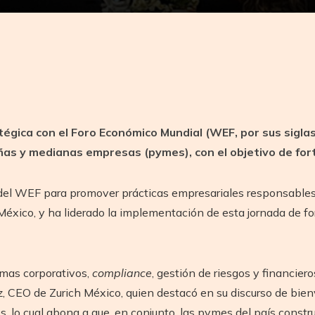
tir
égica con el Foro Económico Mundial (WEF, por sus siglas 
eñas y medianas empresas (pymes), con el objetivo de fort
l del WEF para promover prácticas empresariales responsables 
éxico, y ha liderado la implementación de esta jornada de fo
emas corporativos,
compliance
, gestión de riesgos y financie
, CEO de Zurich México, quien destacó en su discurso de bienv
s, lo cual abona a que, en conjunto, las pymes del país constr