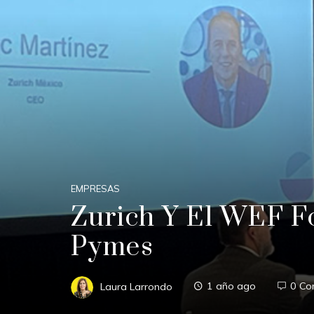
EMPRESAS
Zurich Y El WEF F
Pymes
Laura Larrondo
1 año ago
0 Co