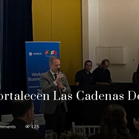
ortalecen Las Cadenas D
mments
125