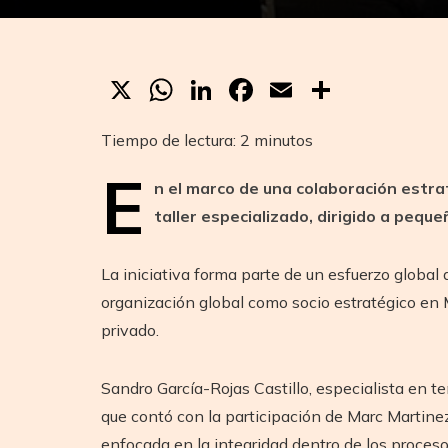
X
WhatsApp
LinkedIn
Facebook
Email
Compar
Tiempo de lectura:
2
minutos
E
n el marco de una colaboración estrat
taller especializado, dirigido a pequ
La iniciativa forma parte de un esfuerzo globa
organización global como socio estratégico en M
privado.
Sandro García-Rojas Castillo, especialista en t
que contó con la participación de Marc Martinez
enfocada en la integridad dentro de los proceso