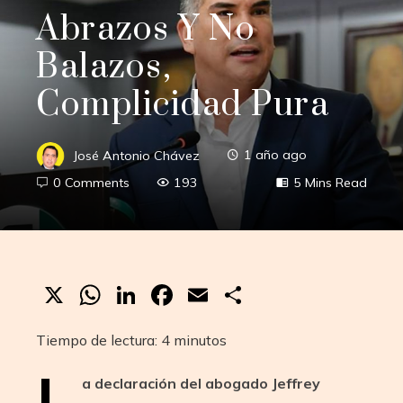
Abrazos Y No
Balazos,
Complicidad Pura
José Antonio Chávez
1 año ago
0 Comments
193
5 Mins Read
X
WhatsApp
LinkedIn
Facebook
Email
Compartir
Tiempo de lectura:
4
minutos
L
a declaración del abogado Jeffrey