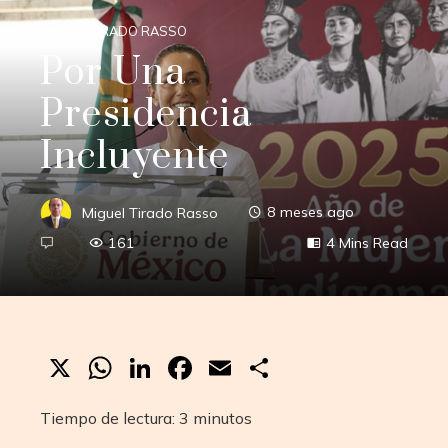
MIGUEL TIRADO RASSO
Por Una
Presidencia
Incluyente
Miguel Tirado Rasso
8 meses ago
161
4 Mins Read
X
WhatsApp
LinkedIn
Facebook
Email
Compartir
Tiempo de lectura:
3
minutos