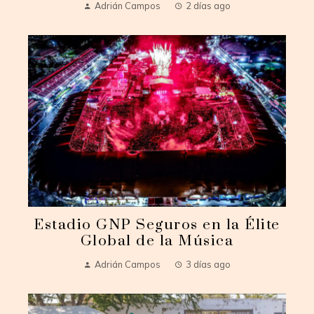
Adrián Campos
2 días ago
Estadio GNP Seguros en la Élite
Global de la Música
Adrián Campos
3 días ago