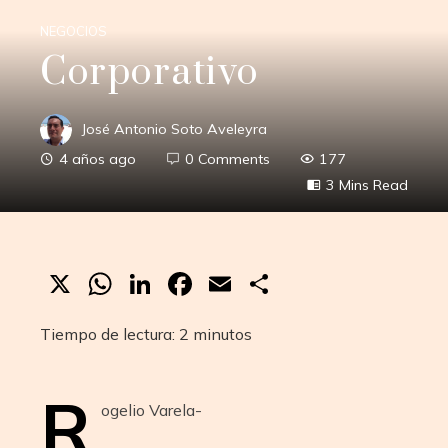
NEGOCIOS
Corporativo
José Antonio Soto Aveleyra
4 años ago
0 Comments
177
3 Mins Read
X
WhatsApp
LinkedIn
Facebook
Email
Compartir
Tiempo de lectura:
2
minutos
R
ogelio Varela-