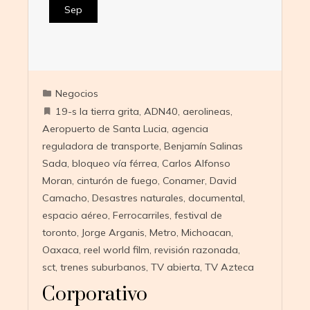
Sep
Negocios
19-s la tierra grita
,
ADN40
,
aerolineas
,
Aeropuerto de Santa Lucia
,
agencia
reguladora de transporte
,
Benjamín Salinas
Sada
,
bloqueo vía férrea
,
Carlos Alfonso
Moran
,
cinturón de fuego
,
Conamer
,
David
Camacho
,
Desastres naturales
,
documental
,
espacio aéreo
,
Ferrocarriles
,
festival de
toronto
,
Jorge Arganis
,
Metro
,
Michoacan
,
Oaxaca
,
reel world film
,
revisión razonada
,
sct
,
trenes suburbanos
,
TV abierta
,
TV Azteca
Corporativo