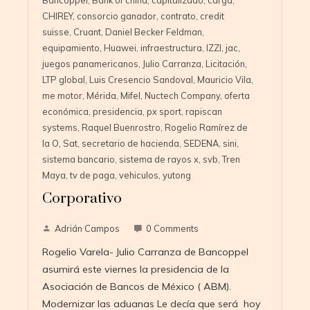
CHIREY
,
consorcio ganador
,
contrato
,
credit
suisse
,
Cruant
,
Daniel Becker Feldman
,
equipamiento
,
Huawei
,
infraestructura
,
IZZI
,
jac
,
juegos panamericanos
,
Julio Carranza
,
Licitación
,
LTP global
,
Luis Cresencio Sandoval
,
Mauricio Vila
,
me motor
,
Mérida
,
Mifel
,
Nuctech Company
,
oferta
económica
,
presidencia
,
px sport
,
rapiscan
systems
,
Raquel Buenrostro
,
Rogelio Ramírez de
la O
,
Sat
,
secretario de hacienda
,
SEDENA
,
sini
,
sistema bancario
,
sistema de rayos x
,
svb
,
Tren
Maya
,
tv de paga
,
vehiculos
,
yutong
Corporativo
Adrián Campos
0 Comments
Rogelio Varela- Julio Carranza de Bancoppel
asumirá este viernes la presidencia de la
Asociación de Bancos de México ( ABM).
Modernizar las aduanas Le decía que será hoy