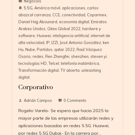
Negocios
5.5G
,
América móvil
,
aplicaciones
,
carlos
abazcal carranza
,
CCE
,
conectividad
,
Coparmex
,
Daniel Hajj Abounard
,
economía digital
,
Emiratos
Arabes Unidos
,
Gitex Global 2022
,
hardwre y
software
,
Huawei
,
inteligencia artificial
,
internet de
alta velocidad
,
IP
,
IZZI
,
José Antonio González
,
ken
Hu
,
Nube
,
Partidos
,
qatar 2022
,
Raúl Vázquez
Osorio
,
redes
,
Ren Zhengfei
,
shenzhen
,
steven yi
,
tecnologías HD
,
Telcel
,
telefonía inalámbrica
,
Transformación digital
,
TV abierta
,
unleashing
digital
Corporativo
Adrián Campos
0 Comments
Rogelio Varela- Se espera que hacia 2025 la
mayor parte de las empresas utilizarán redes y
aplicaciones basadas en redes 5.5G. Huawei,
por redes 5.5G Dubai.- En la carrera por…