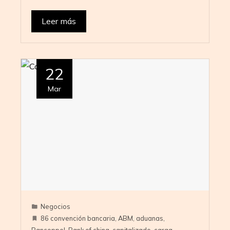
Leer más
22
Mar
Negocios
86 convención bancaria
,
ABM
,
aduanas
,
Bancoppel
,
Bank of china
,
capitalizado
,
carga
,