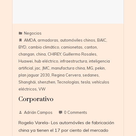
Negocios
AMDA
,
armadoras
,
automóviles chinos
,
BAIC
,
BYD
,
cambio climático
,
camionetas
,
canton
,
changan
,
china
,
CHIREY
,
Guillermo Rosales
,
Huawei
,
hub eléctrico
,
infraestructura
,
inteligencia
artificial
,
jac
,
JMC
,
manufactura china
,
MG
,
pekin
,
plan jaguar 2030
,
Regina Cervera
,
sedanes
,
Shanghái
,
shenzhen
,
Tecnologías
,
tesla
,
vehículos
eléctricos
,
VW
Corporativo
Adrián Campos
0 Comments
Rogelio Varela- Los automóviles de fabricación
china ya tienen el 17 por ciento del mercado