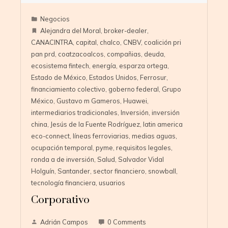
Negocios
Alejandra del Moral
,
broker-dealer
,
CANACINTRA
,
capital
,
chalco
,
CNBV
,
coalición pri
pan prd
,
coatzacoalcos
,
compañias
,
deuda
,
ecosistema fintech
,
energía
,
esparza ortega
,
Estado de México
,
Estados Unidos
,
Ferrosur
,
financiamiento colectivo
,
goberno federal
,
Grupo
México
,
Gustavo m Gameros
,
Huawei
,
intermediarios tradicionales
,
Inversión
,
inversión
china
,
Jesús de la Fuente Rodríguez
,
latin america
eco-connect
,
líneas ferroviarias
,
medias aguas
,
ocupación temporal
,
pyme
,
requisitos legales
,
ronda a de inversión
,
Salud
,
Salvador Vidal
Holguín
,
Santander
,
sector financiero
,
snowball
,
tecnología financiera
,
usuarios
Corporativo
Adrián Campos
0 Comments