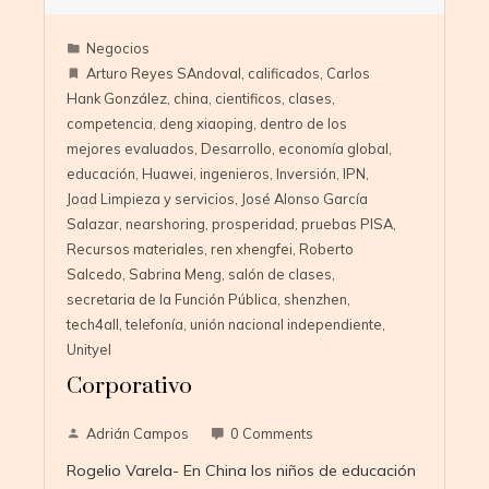
Negocios
Arturo Reyes SAndoval
,
calificados
,
Carlos
Hank González
,
china
,
cientificos
,
clases
,
competencia
,
deng xiaoping
,
dentro de los
mejores evaluados
,
Desarrollo
,
economía global
,
educación
,
Huawei
,
ingenieros
,
Inversión
,
IPN
,
Joad Limpieza y servicios
,
José Alonso García
Salazar
,
nearshoring
,
prosperidad
,
pruebas PISA
,
Recursos materiales
,
ren xhengfei
,
Roberto
Salcedo
,
Sabrina Meng
,
salón de clases
,
secretaria de la Función Pública
,
shenzhen
,
tech4all
,
telefonía
,
unión nacional independiente
,
Unityel
Corporativo
Adrián Campos
0 Comments
Rogelio Varela- En China los niños de educación