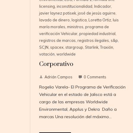
licensing
,
inconstitucionalidad
,
Indicador
,
javier laynez potisek
,
josé de jesús aguirre
,
lavado de dinero
,
logistica
,
Loretta Ortiz
,
luis
maría morales
,
ministros
,
programa de
verificación Vehicular
,
propiedad industrial
,
registros de marcas
,
registros ilegales
,
s&p
,
SCJN
,
spacex
,
stargroup
,
Starlink
,
Traxión
,
votación
,
worldwide
Corporativo
Adrián Campos
0 Comments
Rogelio Varela- El Programa de Verificación
Vehicular en el estado de Jalisco está a
cargo de las empresas Worldwide
Environmental, Applus y Dekra Daño a
marcas Una resolución del máximo…