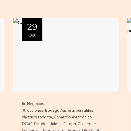
29
Oct
Negocios
acciones
,
Bodega Aurrera
,
bursatiles
,
chatarra rodante
,
Comercio electrónico
,
DGAF
,
Estados Unidos
,
Europa
,
Guilherme
Loureiro
,
Indicador
,
Jorge Arganis Díaz Leal
,