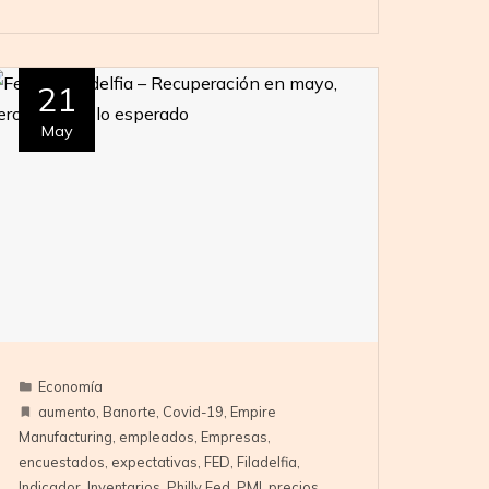
21
May
Economía
aumento
,
Banorte
,
Covid-19
,
Empire
Manufacturing
,
empleados
,
Empresas
,
encuestados
,
expectativas
,
FED
,
Filadelfia
,
Indicador
,
Inventarios
,
Philly Fed
,
PMI
,
precios
,