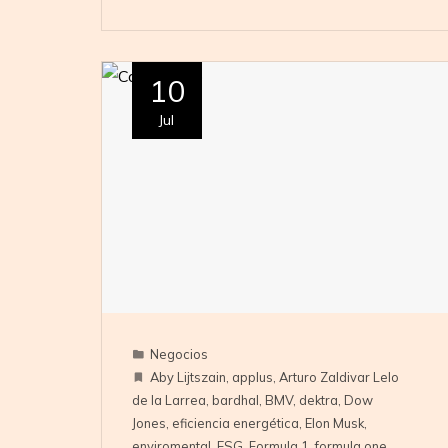
10
Jul
Negocios
Aby Lijtszain
,
applus
,
Arturo Zaldivar Lelo
de la Larrea
,
bardhal
,
BMV
,
dektra
,
Dow
Jones
,
eficiencia energética
,
Elon Musk
,
enviromental
,
ESG
,
Formula 1
,
formula one