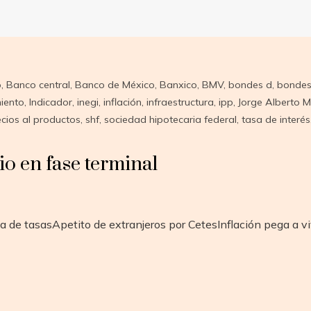
o
,
Banco central
,
Banco de México
,
Banxico
,
BMV
,
bondes d
,
bondes
iento
,
Indicador
,
inegi
,
inflación
,
infraestructura
,
ipp
,
Jorge Alberto 
ecios al productos
,
shf
,
sociedad hipotecaria federal
,
tasa de interés
o en fase terminal
a de tasasApetito de extranjeros por CetesInflación pega a v