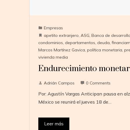
Empresas
apetito extranjero
,
ASG
,
Banca de desarroll
condominios
,
departamentos
,
deuda
,
financiam
Marcos Martínez Gavica
,
política monetaria
,
pr
vivienda media
Endurecimiento monetari
Adrián Campos
0 Comments
Por: Agustín Vargas Anticipan pausa en alz
México se reunirá el jueves 18 de…
Leer más