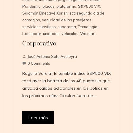
Pandemia
,
placas
,
plataforma
,
S&P500 VIX
,
Salomón Elnecavé Korish
,
sct
,
segunda ola de
contagios
,
seguridad de los pasajeros
,
servicios turísticos
,
superama
,
Tecnología
,
transporte
,
unidades
,
vehiculos
,
Walmart
Corporativo
José Antonio Soto Aveleyra
0 Comments
Rogelio Varela- El temible índice S&P500 VIX
tocó ayer la barrera de los 40 puntos lo que
anticipa caídas adicionales en las bolsas en
los próximos días. Circulan fuera de…
Leer más