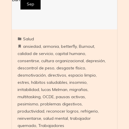
Sep
Salud
ansiedad
,
armonia
,
betterfly
,
Burnout
,
calidad de servicio
,
capital humano
,
consentirse
,
cultura organizacional
,
depresión
,
descontrol de peso
,
desgaste físico
,
desmotivación
,
directivos
,
espacio limpio
,
estres
,
hábitos saludables
,
insomnio
,
irritabilidad
,
lucas Melman
,
migrañas
,
multitasking
,
OCDE
,
pausas activas
,
pesimismo
,
problemas digestivos
,
productividad
,
reconocer logros
,
refrigerio
,
reinventarse
,
salud mental
,
trabajador
quemado
,
Trabajadores