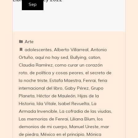
Sep
Arte
adolescentes
,
Alberto Villarreal
,
Antonio
Ortuño
,
aquí no hay sed
,
Bullying
,
caton
,
Claudia Ramírez
,
como curar un corazón
roto
,
de política y cosas peores
,
el secreto de
la noche triste
,
Estafa Maestra
,
Fenrai
,
feria
internacional del libro
,
Gaby Pérez
,
Grupo
Planeta
,
Héctor de Mauleón
,
Hijas de la
Historia
,
Ida Vitale
,
Isabel Revuelta
,
La
Armada Invencible
,
La cofradia de las viudas
,
Las memorias de Fenrai
,
Liliana Blum
,
los
demonios de mi cuerpo
,
Manuel Ureste
,
mar
de piedra
,
México en el principio
,
Mónica