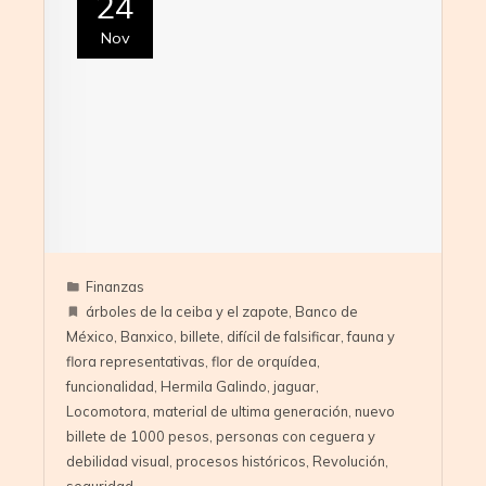
24
Nov
Finanzas
árboles de la ceiba y el zapote
,
Banco de
México
,
Banxico
,
billete
,
difícil de falsificar
,
fauna y
flora representativas
,
flor de orquídea
,
funcionalidad
,
Hermila Galindo
,
jaguar
,
Locomotora
,
material de ultima generación
,
nuevo
billete de 1000 pesos
,
personas con ceguera y
debilidad visual
,
procesos históricos
,
Revolución
,