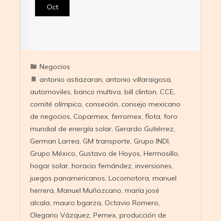
Oct
Negocios
antonio astiazaran
,
antonio villaraigosa
,
automoviles
,
banco multiva
,
bill clinton
,
CCE
,
comité olímpico
,
conseción
,
consejo mexicano
de negocios
,
Coparmex
,
ferromex
,
flota
,
foro
mundial de energía solar
,
Gerardo Gutiérrez
,
German Larrea
,
GM transporte
,
Grupo INDI
,
Grupo México
,
Gustavo de Hoyos
,
Hermosillo
,
hogar solar
,
horacio fernández
,
inversiones
,
juegos panamericanos
,
Locomotora
,
manuel
herrera
,
Manuel Muñozcano
,
maría josé
alcala
,
mauro bgarza
,
Octavio Romero
,
Olegario Vázquez
,
Pemex
,
producción de