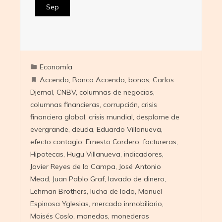
Sep
Economía
Accendo
,
Banco Accendo
,
bonos
,
Carlos
Djemal
,
CNBV
,
columnas de negocios
,
columnas financieras
,
corrupción
,
crisis
financiera global
,
crisis mundial
,
desplome de
evergrande
,
deuda
,
Eduardo Villanueva
,
efecto contagio
,
Ernesto Cordero
,
factureras
,
Hipotecas
,
Hugu Villanueva
,
indicadores
,
Javier Reyes de la Campa
,
José Antonio
Mead
,
Juan Pablo Graf
,
lavado de dinero
,
Lehman Brothers
,
lucha de lodo
,
Manuel
Espinosa Yglesias
,
mercado inmobiliario
,
Moisés Cosío
,
monedas
,
monederos