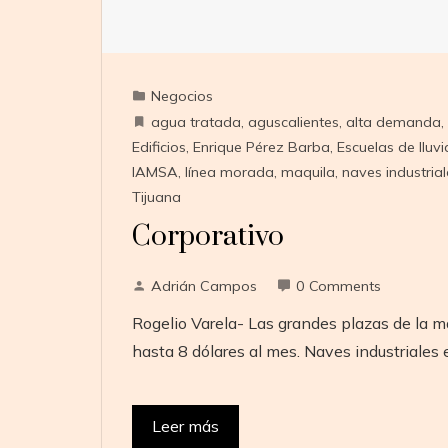
Negocios
agua tratada
,
aguscalientes
,
alta demanda
,
Edificios
,
Enrique Pérez Barba
,
Escuelas de lluvi
IAMSA
,
línea morada
,
maquila
,
naves industrial
Tijuana
Corporativo
Adrián Campos
0 Comments
Rogelio Varela- Las grandes plazas de la ma
hasta 8 dólares al mes. Naves industriales
Leer más