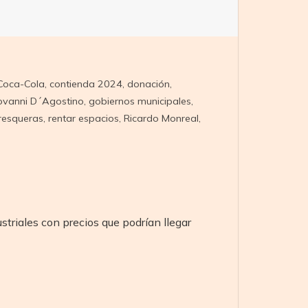
Coca-Cola
,
contienda 2024
,
donación
,
ovanni D´Agostino
,
gobiernos municipales
,
resqueras
,
rentar espacios
,
Ricardo Monreal
,
triales con precios que podrían llegar