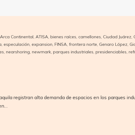
Arca Continental
,
ATISA
,
bienes raíces
,
camellones
,
Ciudad Juárez
,
a
,
especulación
,
expansion
,
FINSA
,
frontera norte
,
Genaro López
,
Gi
es
,
nearshoring
,
newmark
,
parques industriales
,
presidenciables
,
ref
quila registran alta demanda de espacios en los parques indus
 en…