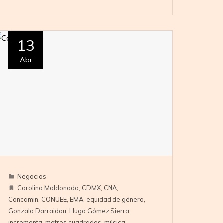
13
Abr
Negocios
Carolina Maldonado
,
CDMX
,
CNA
,
Concamin
,
CONUEE
,
EMA
,
equidad de género
,
Gonzalo Darraidou
,
Hugo Gómez Sierra
,
incrementa
,
metros cuadrados
,
música
,