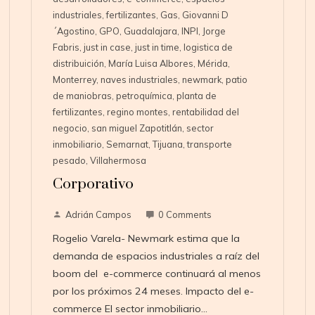
industriales
,
fertilizantes
,
Gas
,
Giovanni D
´Agostino
,
GPO
,
Guadalajara
,
INPI
,
Jorge
Fabris
,
just in case
,
just in time
,
logistica de
distribuición
,
María Luisa Albores
,
Mérida
,
Monterrey
,
naves industriales
,
newmark
,
patio
de maniobras
,
petroquímica
,
planta de
fertilizantes
,
regino montes
,
rentabilidad del
negocio
,
san miguel Zapotitlán
,
sector
inmobiliario
,
Semarnat
,
Tijuana
,
transporte
pesado
,
Villahermosa
Corporativo
Adrián Campos
0 Comments
Rogelio Varela- Newmark estima que la
demanda de espacios industriales a raíz del
boom del e-commerce continuará al menos
por los próximos 24 meses. Impacto del e-
commerce El sector inmobiliario…