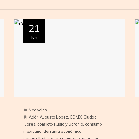
21
Jun
Negocios
Adán Augusto López
,
CDMX
,
Ciudad
Juárez
,
conflicto Rusia y Ucrania
,
consumo
mexicano
,
derrama económica
,
desarrolladores
,
e-commerce
,
espacios