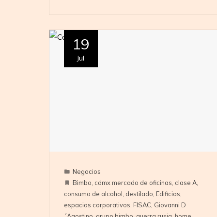
19
Jul
Negocios
Bimbo
,
cdmx mercado de oficinas
,
clase A
,
consumo de alcohol
,
destilado
,
Edificios
,
espacios corporativos
,
FISAC
,
Giovanni D
´Agostino
,
grupo bimbo
,
guerra rusia
,
home