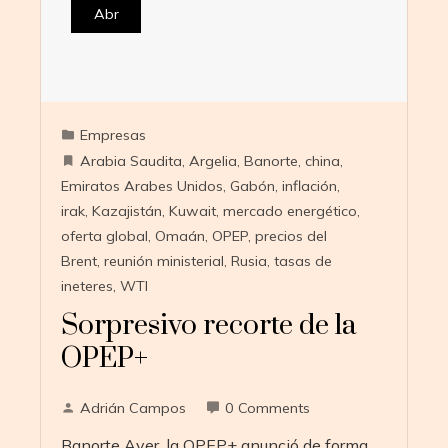
Abr
Empresas
Arabia Saudita
,
Argelia
,
Banorte
,
china
,
Emiratos Arabes Unidos
,
Gabón
,
inflación
,
irak
,
Kazajistán
,
Kuwait
,
mercado energético
,
oferta global
,
Omaán
,
OPEP
,
precios del
Brent
,
reunión ministerial
,
Rusia
,
tasas de
ineteres
,
WTI
Sorpresivo recorte de la
OPEP+
Adrián Campos
0 Comments
Banorte Ayer, la OPEP+ anunció de forma