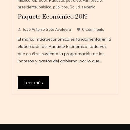
México
,
Obrador
,
Paquete
,
petróleo
,
PIB
,
precio
,
presidente
,
pública
,
públicos
,
Salud
,
sexenio
Paquete Económico 2019
José Antonio Soto Aveleyra
0 Comments
El marco macroeconómico es fundamental en la
elaboración del Paquete Económico, toda vez
que en él se sustenta la programación de los
ingresos y gastos del gobierno, por lo que…
Leer más