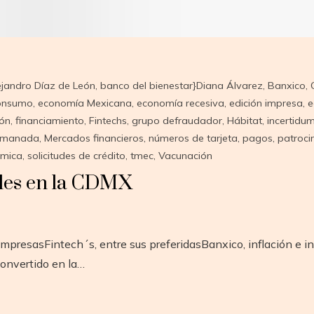
ejandro Díaz de León
,
banco del bienestar}Diana Álvarez
,
Banxico
,
consumo
,
economía Mexicana
,
economía recesiva
,
edición impresa
,
e
ión
,
financiamiento
,
Fintechs
,
grupo defraudador
,
Hábitat
,
incertidu
manada
,
Mercados financieros
,
números de tarjeta
,
pagos
,
patroci
ómica
,
solicitudes de crédito
,
tmec
,
Vacunación
ales en la CDMX
presasFintech´s, entre sus preferidasBanxico, inflación e inc
convertido en la…