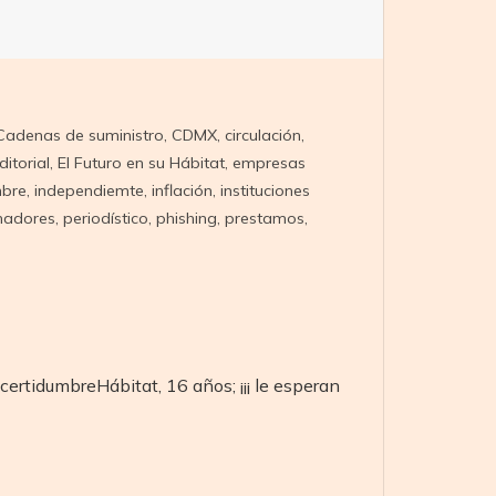
Cadenas de suministro
,
CDMX
,
circulación
,
ditorial
,
El Futuro en su Hábitat
,
empresas
mbre
,
independiemte
,
inflación
,
instituciones
nadores
,
periodístico
,
phishing
,
prestamos
,
ertidumbreHábitat, 16 años; ¡¡¡ le esperan