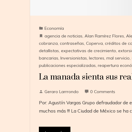
Economía
agencia de noticias
,
Alan Ramírez Flores
,
Al
cobranza
,
contraseñas
,
Coperva
,
créditos de 
detallistas
,
expectativas de crecimiento
,
extors
bancarias
,
Inversionistas
,
lectores
,
mal servicio
,
publicaciones especializadas
,
reapertura econ
La manada sienta sus re
Geraro Larrrondo
0 Comments
Por: Agustín Vargas Grupo defraudador de em
muchos más !!! La Ciudad de México se ha 