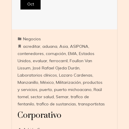
Oct
Negocios
acreditar
,
aduana
,
Asia
,
ASIPONA
,
contenedores
,
corrupción
,
EMA
,
Estados
Unidos
,
evaluar
,
ferrocarril
,
Foullon Van
Lissum
,
José Rafael Ojeda Durán
,
Laboratorios clínicos
,
Lazaro Cardenas
,
Manzanillo
,
México
,
Militarización
,
productos
y servicios
,
puerto
,
puerto michoacano
,
Raúl
tornel
,
sector salud
,
Semar
,
trafico de
fentanilo
,
trafico de sustancias
,
transportistas
Corporativo