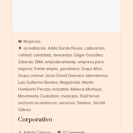
Negocios
acreditación
,
Adda Sarahi Rosas
,
calibración
,
calidad
,
candidata
,
demandas
,
Edgar González
Zatarain
,
EMA
,
empoderamientp
,
empresa para
mujeres
,
frente amplio
,
gasolinera
,
Grupo Ahre
,
Grupo casmar
,
Jesús David Guevara
,
laboratorios
,
Luis Guillermo Benites
,
Magistrado
,
Martín
Humberto Peraza
,
mazatlán
,
Melecio Montoya
,
Movimiento Ciudadano
,
municipio
,
Raúl tornel
,
sectores económicos
,
servicios
,
Sinaloa.
,
Xóchitl
Gálvez
Corporativo
Adrián Campos
0 Comments