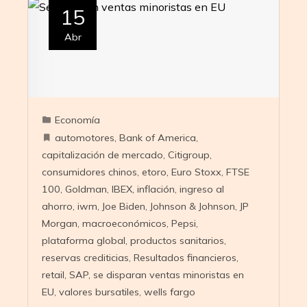
15
Abr
Economía
automotores
,
Bank of America
,
capitalización de mercado
,
Citigroup
,
consumidores chinos
,
etoro
,
Euro Stoxx
,
FTSE
100
,
Goldman
,
IBEX
,
inflación
,
ingreso al
ahorro
,
iwm
,
Joe Biden
,
Johnson & Johnson
,
JP
Morgan
,
macroeconómicos
,
Pepsi
,
plataforma global
,
productos sanitarios
,
reservas crediticias
,
Resultados financieros
,
retail
,
SAP
,
se disparan ventas minoristas en
EU
,
valores bursatiles
,
wells fargo