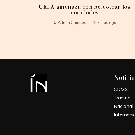
UEFA amenaza con boicotear los
mundiales
Adrián Campos
7 días ago
Noticia
CDMX
Trading
Nacional
Internaci