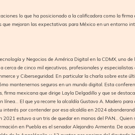
caciones lo que ha posicionado a la calificadora como la firma
s que mejoran las expectativas para México en un entorno inte
ecnología y Negocios de América Digital en la CDMX, uno de 
 cerca de cinco mil ejecutivos, profesionales y especialistas 
merce y Ciberseguridad. En particular la charla sobre este úl
cómo mantenernos seguros en un mundo digital. Esta conferen
, firma mexicana que dirige Layla Delgadillo y que se destaca 
en línea… El que ya recorre la alcaldía Gustavo A. Madero para
u interés por contender por esa alcaldía en 2024 abanderand
en 2021 estuvo a un tris de quedar en manos del PAN… Quien se 
ormación en Puebla es el senador Alejandro Armenta. De acuer
alde de la Angelópolis, y 12 puntos por encima del diputado I