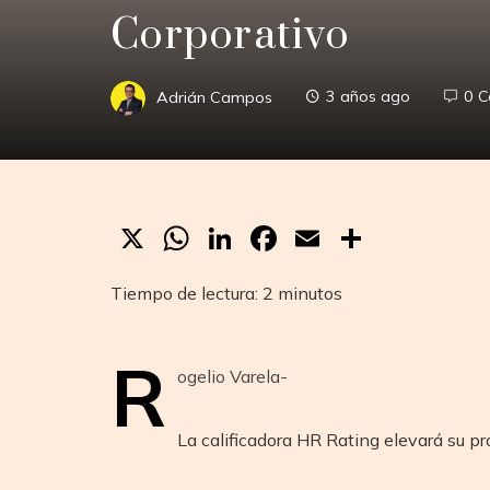
Corporativo
Adrián Campos
3 años ago
0 
X
WhatsApp
LinkedIn
Facebook
Email
Compar
Tiempo de lectura:
2
minutos
R
ogelio Varela-
La calificadora HR Rating elevará su p