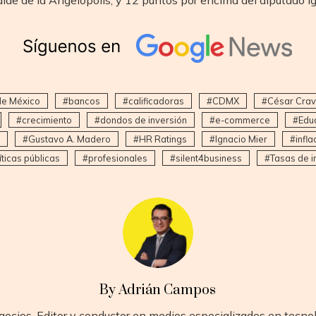
de México
bancos
calificadoras
CDMX
César Crav
crecimiento
dondos de inversión
e-commerce
Edu
Gustavo A. Madero
HR Ratings
Ignacio Mier
infla
íticas públicas
profesionales
silent4business
Tasas de i
By Adrián Campos
gocios. Editor y conductor en medios especializados en tecno