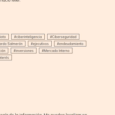
ioto
ciberinteligencia
Ciberseguridad
ardo Salmerón
ejecutivos
endeudamiento
ción
inversiones
Mercado Interno
nterés
logía de la información. Me pueden localizar en