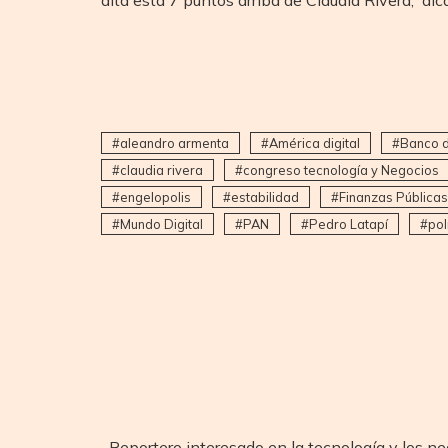
aleandro armenta
América digital
Banco 
claudia rivera
congreso tecnología y Negocios
engelopolis
estabilidad
Finanzas Públicas
Mundo Digital
PAN
Pedro Latapí
pol
Reportero interesado en la tecnología y los ne