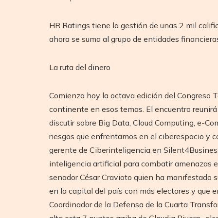
HR Ratings tiene la gestión de unas 2 mil califi
ahora se suma al grupo de entidades financiera
La ruta del dinero
Comienza hoy la octava edición del Congreso T
continente en esos temas. El encuentro reunirá a
discutir sobre Big Data, Cloud Computing, e-Com
riesgos que enfrentamos en el ciberespacio y 
gerente de Ciberinteligencia en Silent4Business
inteligencia artificial para combatir amenazas 
senador César Cravioto quien ha manifestado s
en la capital del país con más electores y que 
Coordinador de la Defensa de la Cuarta Transf
alta esta 7 puntos arriba de Claudia Rivera, alc