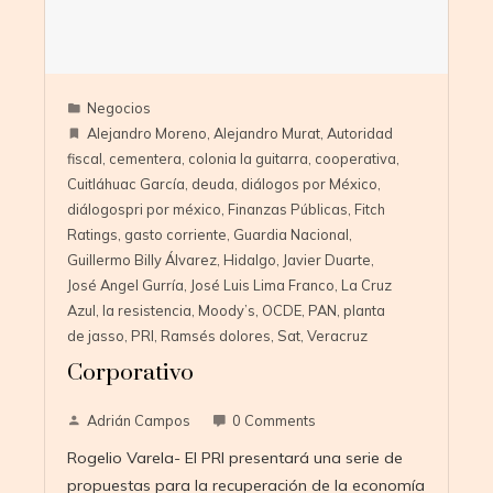
Negocios
Alejandro Moreno
,
Alejandro Murat
,
Autoridad
fiscal
,
cementera
,
colonia la guitarra
,
cooperativa
,
Cuitláhuac García
,
deuda
,
diálogos por México
,
diálogospri por méxico
,
Finanzas Públicas
,
Fitch
Ratings
,
gasto corriente
,
Guardia Nacional
,
Guillermo Billy Álvarez
,
Hidalgo
,
Javier Duarte
,
José Angel Gurría
,
José Luis Lima Franco
,
La Cruz
Azul
,
la resistencia
,
Moody’s
,
OCDE
,
PAN
,
planta
de jasso
,
PRI
,
Ramsés dolores
,
Sat
,
Veracruz
Corporativo
Adrián Campos
0 Comments
Rogelio Varela- El PRI presentará una serie de
propuestas para la recuperación de la economía