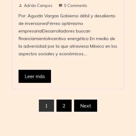
Adrián Campos
0 Comments
Por: Agustín Vargas Gobierno débil y desaliento
de inversionesFérreo optimismo
empresarialDesarrolladores buscan
financiamientoIncentivo energético En medio de
la adversidad por la que atraviesa México en los
aspectos sociales y económicos,…
Leer más
Paginación
1
2
Next
de
entradas