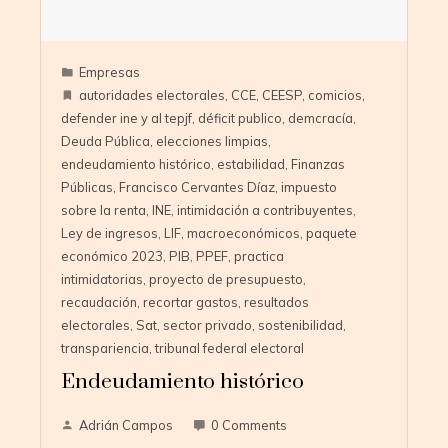
Empresas
autoridades electorales
,
CCE
,
CEESP
,
comicios
,
defender ine y al tepjf
,
déficit publico
,
demcracía
,
Deuda Pública
,
elecciones limpias
,
endeudamiento histórico
,
estabilidad
,
Finanzas
Públicas
,
Francisco Cervantes Díaz
,
impuesto
sobre la renta
,
INE
,
intimidación a contribuyentes
,
Ley de ingresos
,
LIF
,
macroeconómicos
,
paquete
económico 2023
,
PIB
,
PPEF
,
practica
intimidatorias
,
proyecto de presupuesto
,
recaudación
,
recortar gastos
,
resultados
electorales
,
Sat
,
sector privado
,
sostenibilidad
,
transpariencia
,
tribunal federal electoral
Endeudamiento histórico
Adrián Campos
0 Comments