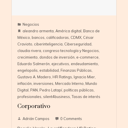
Negocios
aleandro armenta
,
América digital
,
Banco de
México
,
bancos
,
calificadoras
,
CDMX
,
César
Cravioto
,
ciberinteligencia
,
Ciberseguridad
,
claudia rivera
,
congreso tecnología y Negocios
,
crecimiento
,
dondos de inversión
,
e-commerce
,
Eduardo Salmerón
,
ejecutivos
,
endeudamiento
,
engelopolis
,
estabilidad
,
Finanzas Públicas
,
Gustavo A. Madero
,
HR Ratings
,
Ignacio Mier
,
inflación
,
inversiones
,
Mercado Interno
,
Mundo
Digital
,
PAN
,
Pedro Latapí
,
políticas públicas
,
profesionales
,
silent4business
,
Tasas de interés
Corporativo
Adrián Campos
0 Comments