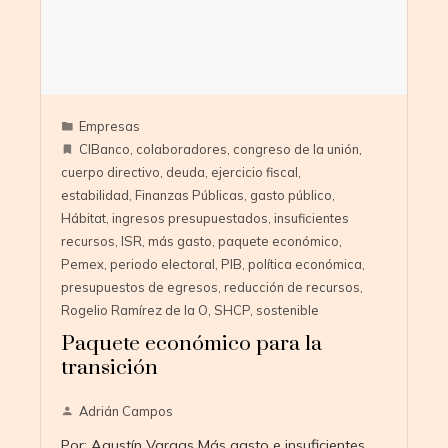
Empresas
CIBanco
,
colaboradores
,
congreso de la unión
,
cuerpo directivo
,
deuda
,
ejercicio fiscal
,
estabilidad
,
Finanzas Públicas
,
gasto público
,
Hábitat
,
ingresos presupuestados
,
insuficientes
recursos
,
ISR
,
más gasto
,
paquete económico
,
Pemex
,
periodo electoral
,
PIB
,
política económica
,
presupuestos de egresos
,
reducción de recursos
,
Rogelio Ramírez de la O
,
SHCP
,
sostenible
Paquete económico para la
transición
Adrián Campos
Por: Agustín Vargas Más gasto e insuficientes