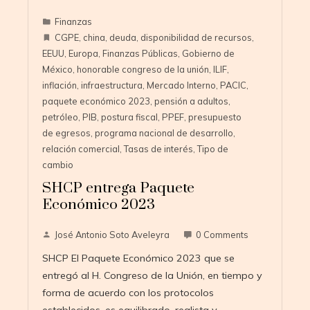
Finanzas
CGPE
,
china
,
deuda
,
disponibilidad de recursos
,
EEUU
,
Europa
,
Finanzas Públicas
,
Gobierno de
México
,
honorable congreso de la unión
,
ILIF
,
inflación
,
infraestructura
,
Mercado Interno
,
PACIC
,
paquete económico 2023
,
pensión a adultos
,
petróleo
,
PIB
,
postura fiscal
,
PPEF
,
presupuesto
de egresos
,
programa nacional de desarrollo
,
relación comercial
,
Tasas de interés
,
Tipo de
cambio
SHCP entrega Paquete
Económico 2023
José Antonio Soto Aveleyra
0 Comments
SHCP El Paquete Económico 2023 que se
entregó al H. Congreso de la Unión, en tiempo y
forma de acuerdo con los protocolos
establecidos, es equilibrado, realista y