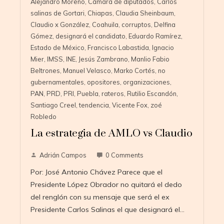
Alejandro Moreno
,
Cámara de diputados
,
Carlos
salinas de Gortari
,
Chiapas
,
Claudia Sheinbaum
,
Claudio x González
,
Coahuila
,
corruptos
,
Delfina
Gómez
,
designará el candidato
,
Eduardo Ramírez
,
Estado de México
,
Francisco Labastida
,
Ignacio
Mier
,
IMSS
,
INE
,
Jesús Zambrano
,
Manlio Fabio
Beltrones
,
Manuel Velasco
,
Marko Cortés
,
no
gubernamentales
,
opositores
,
organizaciones
,
PAN
,
PRD
,
PRI
,
Puebla
,
rateros
,
Rutilio Escandón
,
Santiago Creel
,
tendencia
,
Vicente Fox
,
zoé
Robledo
La estrategia de AMLO vs Claudio
Adrián Campos
0 Comments
Por: José Antonio Chávez Parece que el
Presidente López Obrador no quitará el dedo
del renglón con su mensaje que será el ex
Presidente Carlos Salinas el que designará el…