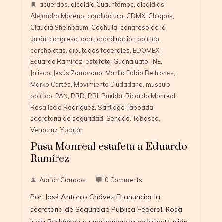
acuerdos
,
alcaldía Cuauhtémoc
,
alcaldias
,
Alejandro Moreno
,
candidatura
,
CDMX
,
Chiapas
,
Claudia Sheinbaum
,
Coahuila
,
congreso de la
unión
,
congreso local
,
coordinación política
,
corcholatas
,
diputados federales
,
EDOMEX
,
Eduardo Ramírez
,
estafeta
,
Guanajuato
,
INE
,
Jalisco
,
Jesús Zambrano
,
Manlio Fabio Beltrones
,
Marko Cortés
,
Movimiento Ciudadano
,
musculo
político
,
PAN
,
PRD
,
PRI
,
Puebla
,
Ricardo Monreal
,
Rosa Icela Rodríguez
,
Santiago Taboada
,
secretaria de seguridad
,
Senado
,
Tabasco
,
Veracruz
,
Yucatán
Pasa Monreal estafeta a Eduardo
Ramírez
Adrián Campos
0 Comments
Por: José Antonio Chávez El anunciar la
secretaria de Seguridad Pública Federal, Rosa
Icela Rodríguez su permanencia en la institución