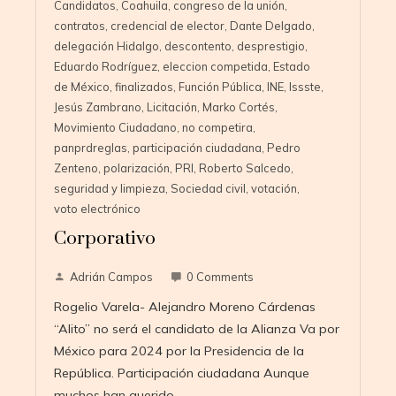
Candidatos
,
Coahuila
,
congreso de la unión
,
contratos
,
credencial de elector
,
Dante Delgado
,
delegación Hidalgo
,
descontento
,
desprestigio
,
Eduardo Rodríguez
,
eleccion competida
,
Estado
de México
,
finalizados
,
Función Pública
,
INE
,
Issste
,
Jesús Zambrano
,
Licitación
,
Marko Cortés
,
Movimiento Ciudadano
,
no competira
,
panprdreglas
,
participación ciudadana
,
Pedro
Zenteno
,
polarización
,
PRI
,
Roberto Salcedo
,
seguridad y limpieza
,
Sociedad civil
,
votación
,
voto electrónico
Corporativo
Adrián Campos
0 Comments
Rogelio Varela- Alejandro Moreno Cárdenas
“Alito” no será el candidato de la Alianza Va por
México para 2024 por la Presidencia de la
República. Participación ciudadana Aunque
muchos han querido…