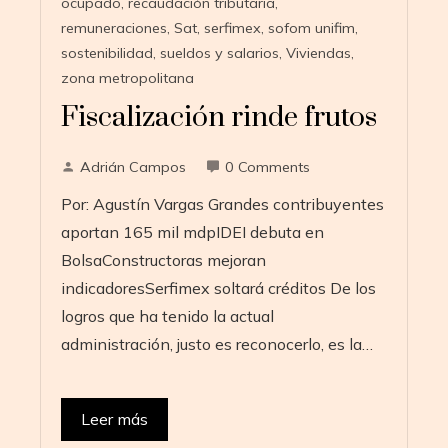
ocupado
,
recaudación tributaria
,
remuneraciones
,
Sat
,
serfimex
,
sofom unifim
,
sostenibilidad
,
sueldos y salarios
,
Viviendas
,
zona metropolitana
Fiscalización rinde frutos
Adrián Campos
0 Comments
Por: Agustín Vargas Grandes contribuyentes
aportan 165 mil mdpIDEI debuta en
BolsaConstructoras mejoran
indicadoresSerfimex soltará créditos De los
logros que ha tenido la actual
administración, justo es reconocerlo, es la…
Leer más