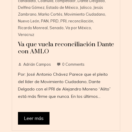
candidato
,
Coahuila
,
competidor
,
Dante Delgado
,
Delfina Gómez
,
Estado de México
,
Jalisco
,
Jesús
Zambrano
,
Marko Cortés
,
Movimiento Ciudadano
,
Nuevo León
,
PAN
,
PRD
,
PRI
,
reconciliación
,
Ricardo Monreal
,
Senado
,
Va por México
,
Veracruz
Va que vuela reconciliación Dante
con AMLO
Adrián Campos
0 Comments
Por: José Antonio Chávez Parece que el pleito
del líder de Movimiento Ciudadano, Dante
Delgado con el PRI de Alejandro Moreno “Alito”
está más firme que nunca. En los últimos…
Leer más