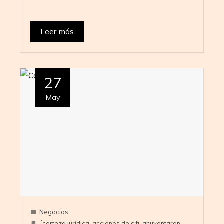
Leer más
27
May
Negocios
´certeza jurídica
,
acciones de citi
,
ahuyentaron
,