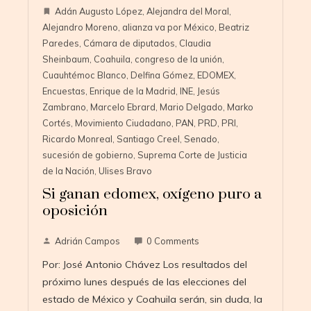
Adán Augusto López
,
Alejandra del Moral
,
Alejandro Moreno
,
alianza va por México
,
Beatriz
Paredes
,
Cámara de diputados
,
Claudia
Sheinbaum
,
Coahuila
,
congreso de la unión
,
Cuauhtémoc Blanco
,
Delfina Gómez
,
EDOMEX
,
Encuestas
,
Enrique de la Madrid
,
INE
,
Jesús
Zambrano
,
Marcelo Ebrard
,
Mario Delgado
,
Marko
Cortés
,
Movimiento Ciudadano
,
PAN
,
PRD
,
PRI
,
Ricardo Monreal
,
Santiago Creel
,
Senado
,
sucesión de gobierno
,
Suprema Corte de Justicia
de la Nación
,
Ulises Bravo
Si ganan edomex, oxígeno puro a
oposición
Adrián Campos
0 Comments
Por: José Antonio Chávez Los resultados del
próximo lunes después de las elecciones del
estado de México y Coahuila serán, sin duda, la