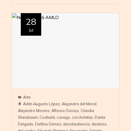
28
Jul
Arte
Adán Augusto López
,
Alejandra del Moral
,
Alejandro Moreno
,
Alfonso Durazo
,
Claudia
Sheinbaum
,
Coahuila
,
conago
,
corcholatas
,
Dante
Delgado
,
Delfina Gómez
,
desobediencia
,
destinos
del caribe
,
Eduardo Ramírez
,
Encuestas
,
Estado