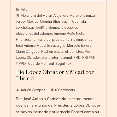
Arte
Alejandra del Moral
,
Alejandro Moreno
,
alianza
va por México
,
Claudia Sheinbaum
,
Coahuila
,
corcholatas
,
Delfina Gómez
,
elecciones
,
elecciones del edomex
,
Enrique Peña Nieto
,
Finanzas
,
hermano del presidente
,
insinuaciones
,
José Antonio Mead
,
la casa gris
,
Marcelo Ebrard
,
Mario Delgado
,
Padrón electoral
,
panistas
,
Pio
López Obrador
,
plano internacional
,
PRD
,
PRI PAN
Y PRD
,
Ricardo Monreal
,
Segalmex
Pio López Obrador y Mead con
Ebrard
Adrián Campos
0 Comments
Por: José Antonio Chávez No es tema menor
que los hermanos del Presidente López Obrador
se hayan inclinado por Marcelo Ebrard como su