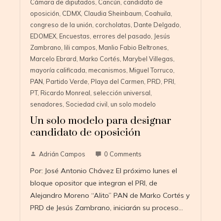
Cámara de diputados
,
Cancún
,
candidato de
oposición
,
CDMX
,
Claudia Sheinbaum
,
Coahuila
,
congreso de la unión
,
corcholatas
,
Dante Delgado
,
EDOMEX
,
Encuestas
,
errores del pasado
,
Jesús
Zambrano
,
lili campos
,
Manlio Fabio Beltrones
,
Marcelo Ebrard
,
Marko Cortés
,
Marybel Villegas
,
mayoría calificada
,
mecanismos
,
Miguel Torruco
,
PAN
,
Partido Verde
,
Playa del Carmen
,
PRD
,
PRI
,
PT
,
Ricardo Monreal
,
selección universal
,
senadores
,
Sociedad civil
,
un solo modelo
Un solo modelo para designar
candidato de oposición
Adrián Campos
0 Comments
Por: José Antonio Chávez El próximo lunes el
bloque opositor que integran el PRI, de
Alejandro Moreno “Alito” PAN de Marko Cortés y
PRD de Jesús Zambrano, iniciarán su proceso…