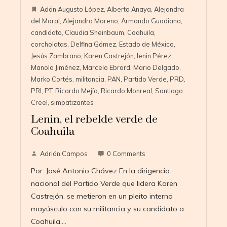
Adán Augusto López
,
Alberto Anaya
,
Alejandra
del Moral
,
Alejandro Moreno
,
Armando Guadiana
,
candidato
,
Claudia Sheinbaum
,
Coahuila
,
corcholatas
,
Delfina Gómez
,
Estado de México
,
Jesús Zambrano
,
Karen Castrejón
,
lenin Pérez
,
Manolo Jiménez
,
Marcelo Ebrard
,
Mario Delgado
,
Marko Cortés
,
militancia
,
PAN
,
Partido Verde
,
PRD
,
PRI
,
PT
,
Ricardo Mejía
,
Ricardo Monreal
,
Santiago
Creel
,
simpatizantes
Lenin, el rebelde verde de
Coahuila
Adrián Campos
0 Comments
Por: José Antonio Chávez En la dirigencia
nacional del Partido Verde que lidera Karen
Castrejón, se metieron en un pleito interno
mayúsculo con su militancia y su candidato a
Coahuila,…