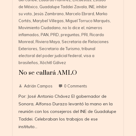
de México
,
Guadalupe Taddei Zavala
,
INE
,
inhibir
su voto
,
Jesús Zambrano
,
Marcelo Ebrard
,
Marko
Cortés
,
Marybel Villegas
,
Miguel Torruco Marqués
,
Movimiento Ciudadano
,
no lo dice el
,
números
inflamados
,
PAN
,
PRD
,
preguntas
,
PRI
,
Ricardo
Monreal
,
Riviera Maya
,
Secretaria de Relaciones
Exteriores
,
Secretario de Turismo
,
tribunal
electoral del poder judicial federal
,
visa a
brasileños
,
Xóchitl Gálvez
No se callará AMLO
Adrián Campos
0 Comments
Por: José Antonio Chávez El gobernador de
Sonora, Alfonso Durazo levantó la mano en la
reunión con los consejeros del INE de Guadalupe
Taddei. Celebraban los trabajos de ese
instituto…