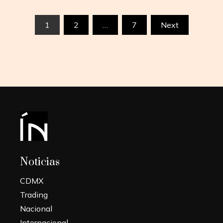
Paginación
1
2
…
7
Next
de
entradas
Noticias
CDMX
Trading
Nacional
Internacional