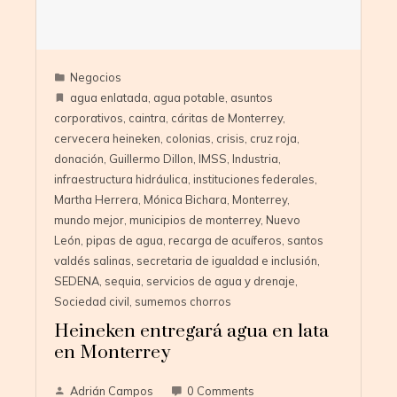
Negocios
agua enlatada
,
agua potable
,
asuntos
corporativos
,
caintra
,
cáritas de Monterrey
,
cervecera heineken
,
colonias
,
crisis
,
cruz roja
,
donación
,
Guillermo Dillon
,
IMSS
,
Industria
,
infraestructura hidráulica
,
instituciones federales
,
Martha Herrera
,
Mónica Bichara
,
Monterrey
,
mundo mejor
,
municipios de monterrey
,
Nuevo
León
,
pipas de agua
,
recarga de acuíferos
,
santos
valdés salinas
,
secretaria de igualdad e inclusión
,
SEDENA
,
sequia
,
servicios de agua y drenaje
,
Sociedad civil
,
sumemos chorros
Heineken entregará agua en lata
en Monterrey
Adrián Campos
0 Comments