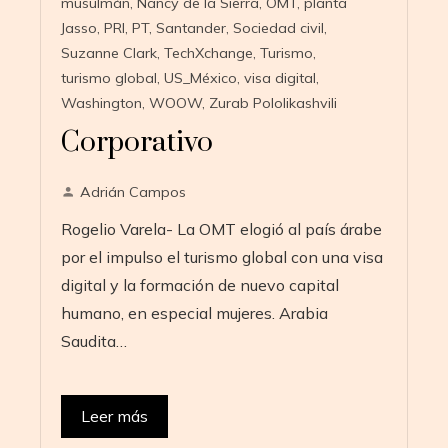
musulmán
,
Nancy de la Sierra
,
OMT
,
planta
Jasso
,
PRI
,
PT
,
Santander
,
Sociedad civil
,
Suzanne Clark
,
TechXchange
,
Turismo
,
turismo global
,
US_México
,
visa digital
,
Washington
,
WOOW
,
Zurab Pololikashvili
Corporativo
Adrián Campos
Rogelio Varela- La OMT elogió al país árabe
por el impulso el turismo global con una visa
digital y la formación de nuevo capital
humano, en especial mujeres. Arabia
Saudita…
Leer más