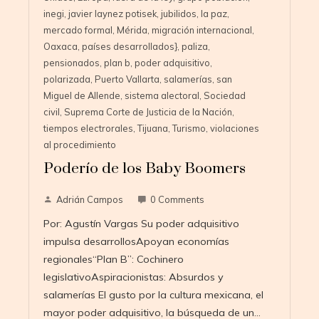
inegi
,
javier laynez potisek
,
jubilidos
,
la paz
,
mercado formal
,
Mérida
,
migración internacional
,
Oaxaca
,
países desarrollados}
,
paliza
,
pensionados
,
plan b
,
poder adquisitivo
,
polarizada
,
Puerto Vallarta
,
salamerías
,
san
Miguel de Allende
,
sistema alectoral
,
Sociedad
civil
,
Suprema Corte de Justicia de la Nación
,
tiempos electrorales
,
Tijuana
,
Turismo
,
violaciones
al procedimiento
Poderío de los Baby Boomers
Adrián Campos
0 Comments
Por: Agustín Vargas Su poder adquisitivo
impulsa desarrollosApoyan economías
regionales“Plan B”: Cochinero
legislativoAspiracionistas: Absurdos y
salamerías El gusto por la cultura mexicana, el
mayor poder adquisitivo, la búsqueda de un…