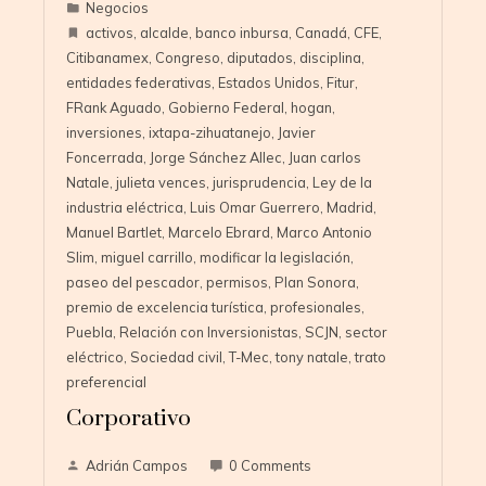
Negocios
activos
,
alcalde
,
banco inbursa
,
Canadá
,
CFE
,
Citibanamex
,
Congreso
,
diputados
,
disciplina
,
entidades federativas
,
Estados Unidos
,
Fitur
,
FRank Aguado
,
Gobierno Federal
,
hogan
,
inversiones
,
ixtapa-zihuatanejo
,
Javier
Foncerrada
,
Jorge Sánchez Allec
,
Juan carlos
Natale
,
julieta vences
,
jurisprudencia
,
Ley de la
industria eléctrica
,
Luis Omar Guerrero
,
Madrid
,
Manuel Bartlet
,
Marcelo Ebrard
,
Marco Antonio
Slim
,
miguel carrillo
,
modificar la legislación
,
paseo del pescador
,
permisos
,
Plan Sonora
,
premio de excelencia turística
,
profesionales
,
Puebla
,
Relación con Inversionistas
,
SCJN
,
sector
eléctrico
,
Sociedad civil
,
T-Mec
,
tony natale
,
trato
preferencial
Corporativo
Adrián Campos
0 Comments