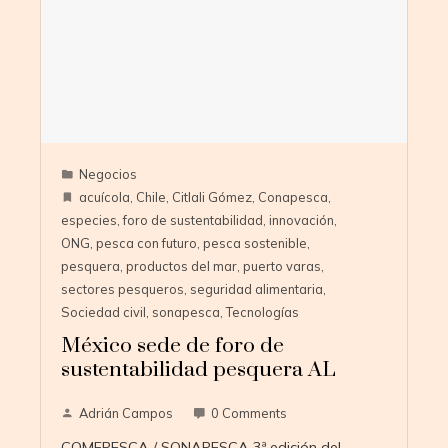
Negocios
acuícola
,
Chile
,
Citlali Gómez
,
Conapesca
,
especies
,
foro de sustentabilidad
,
innovación
,
ONG
,
pesca con futuro
,
pesca sostenible
,
pesquera
,
productos del mar
,
puerto varas
,
sectores pesqueros
,
seguridad alimentaria
,
Sociedad civil
,
sonapesca
,
Tecnologías
México sede de foro de
sustentabilidad pesquera AL
Adrián Campos
0 Comments
COMEPESCA / SONAPESCA 3ª edición del