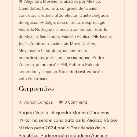
Alejandro Moreno
,
alianza va por México
,
Candidatos
,
Coahuila
,
congreso de la unión
,
contratos
,
credencial de elector
,
Dante Delgado
,
delegación Hidalgo
,
descontento
,
desprestigio
,
Eduardo Rodríguez
,
eleccion competida
,
Estado
de México
,
finalizados
,
Función Pública
,
INE
,
Issste
,
Jesús Zambrano
,
Licitación
,
Marko Cortés
,
Movimiento Ciudadano
,
no competira
,
panprdreglas
,
participación ciudadana
,
Pedro
Zenteno
,
polarización
,
PRI
,
Roberto Salcedo
,
seguridad y limpieza
,
Sociedad civil
,
votación
,
voto electrónico
Corporativo
Adrián Campos
0 Comments
Rogelio Varela- Alejandro Moreno Cárdenas
“Alito” no será el candidato de la Alianza Va por
México para 2024 por la Presidencia de la
República. Participación ciudadana Aunque