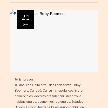
21
Jun
Empresas
absurdos
,
alto nivel
,
aspiracionistas
,
Baby
Boomers
,
Canadá
,
Cancún
,
chapala
,
cochinero
,
comerciales
,
decreto presidencial
,
desarrollo
habitacionales
,
economías regionales
,
Estados
Unidos
,
Europa
,
fuera de la ley
,
grupo población
,