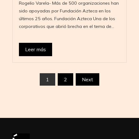
Rogelio Varela- Más de 500 organizaciones han
sido apoyadas por Fundación Azteca en los
últimos 25 años. Fundación Azteca Una de los
corporativos que abrió brecha en el tema de…
Leer más
Paginación
1
2
Next
de
entradas