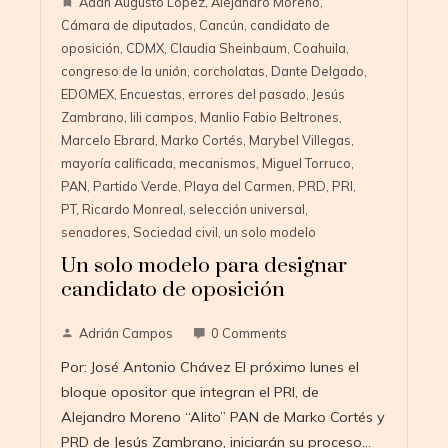
Adán Augusto López
,
Alejandro Moreno
,
Cámara de diputados
,
Cancún
,
candidato de
oposición
,
CDMX
,
Claudia Sheinbaum
,
Coahuila
,
congreso de la unión
,
corcholatas
,
Dante Delgado
,
EDOMEX
,
Encuestas
,
errores del pasado
,
Jesús
Zambrano
,
lili campos
,
Manlio Fabio Beltrones
,
Marcelo Ebrard
,
Marko Cortés
,
Marybel Villegas
,
mayoría calificada
,
mecanismos
,
Miguel Torruco
,
PAN
,
Partido Verde
,
Playa del Carmen
,
PRD
,
PRI
,
PT
,
Ricardo Monreal
,
selección universal
,
senadores
,
Sociedad civil
,
un solo modelo
Un solo modelo para designar
candidato de oposición
Adrián Campos
0 Comments
Por: José Antonio Chávez El próximo lunes el
bloque opositor que integran el PRI, de
Alejandro Moreno “Alito” PAN de Marko Cortés y
PRD de Jesús Zambrano, iniciarán su proceso…