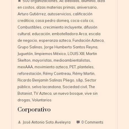
500 organizaciones
,
Ac Bebidas
,
aluminio
,
alza
en costos
,
alzas materias primas
,
aniversario
,
Arturo Gutiérrez
,
autoservicios
,
calificación
crediticia
,
casa pedro domeq
,
coca-cola co
,
Combustibles
,
crecimiento incluyente
,
difusión
cultural
,
educación
,
embotelladora Arca
,
escala
de negocio
,
esperanza azteca
,
Fundación Azteca
,
Grupo Salinas
,
Jorge Humberto Santos Reyna
,
Juguetón
,
limpiemos México
,
LOUIS XIII
,
Martin
Skelton
,
mayoristas
,
medioambientalistas
,
mexAAA
,
movimiento azteca
,
PET
,
planteles
,
reforestación
,
Rémy Cointreau
,
Rémy Martin
,
Ricardo Benjamín Salinas Pliego
,
s&p
,
Sector
público
,
selva lacandona
,
Sociedad civil
,
The
Botanist
,
TV Azteca
,
un nuevo bosque
,
vive sin
drogas
,
Voluntarios
Corporativo
José Antonio Soto Aveleyra
0 Comments