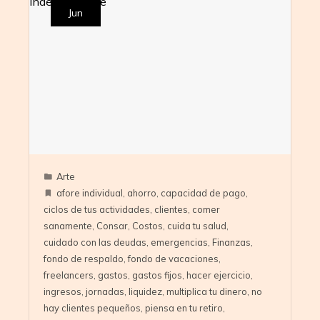
Jun
Arte
afore individual
,
ahorro
,
capacidad de pago
,
ciclos de tus actividades
,
clientes
,
comer
sanamente
,
Consar
,
Costos
,
cuida tu salud
,
cuidado con las deudas
,
emergencias
,
Finanzas
,
fondo de respaldo
,
fondo de vacaciones
,
freelancers
,
gastos
,
gastos fijos
,
hacer ejercicio
,
ingresos
,
jornadas
,
liquidez
,
multiplica tu dinero
,
no
hay clientes pequeños
,
piensa en tu retiro
,