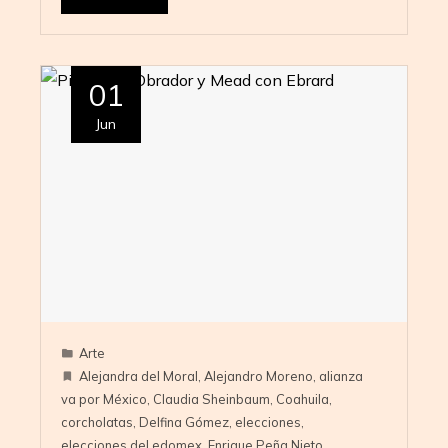
01
Jun
Arte
Alejandra del Moral
,
Alejandro Moreno
,
alianza
va por México
,
Claudia Sheinbaum
,
Coahuila
,
corcholatas
,
Delfina Gómez
,
elecciones
,
elecciones del edomex
,
Enrique Peña Nieto
,