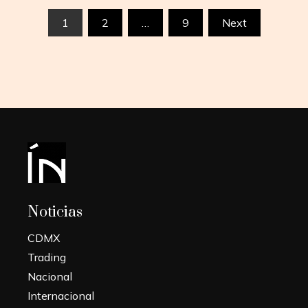
Paginación
1
2
…
9
Next
de
entradas
Noticias
CDMX
Trading
Nacional
Internacional