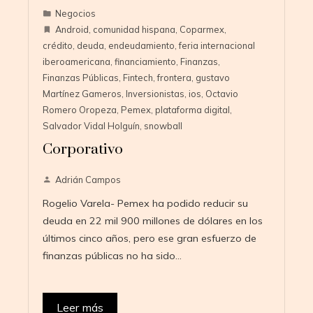
Negocios
Android
,
comunidad hispana
,
Coparmex
,
crédito
,
deuda
,
endeudamiento
,
feria internacional
iberoamericana
,
financiamiento
,
Finanzas
,
Finanzas Públicas
,
Fintech
,
frontera
,
gustavo
Martínez Gameros
,
Inversionistas
,
ios
,
Octavio
Romero Oropeza
,
Pemex
,
plataforma digital
,
Salvador Vidal Holguín
,
snowball
Corporativo
Adrián Campos
Rogelio Varela- Pemex ha podido reducir su
deuda en 22 mil 900 millones de dólares en los
últimos cinco años, pero ese gran esfuerzo de
finanzas públicas no ha sido…
Leer más