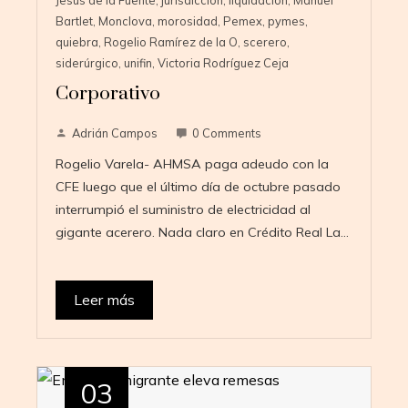
Bartlet
,
Monclova
,
morosidad
,
Pemex
,
pymes
,
quiebra
,
Rogelio Ramírez de la O
,
scerero
,
siderúrgico
,
unifin
,
Victoria Rodríguez Ceja
Corporativo
Adrián Campos
0 Comments
Rogelio Varela- AHMSA paga adeudo con la
CFE luego que el último día de octubre pasado
interrumpió el suministro de electricidad al
gigante acerero. Nada claro en Crédito Real La…
Leer más
03