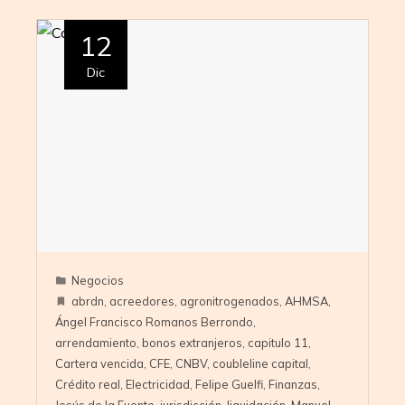
12
Dic
Negocios
abrdn
,
acreedores
,
agronitrogenados
,
AHMSA
,
Ángel Francisco Romanos Berrondo
,
arrendamiento
,
bonos extranjeros
,
capitulo 11
,
Cartera vencida
,
CFE
,
CNBV
,
coubleline capital
,
Crédito real
,
Electricidad
,
Felipe Guelfi
,
Finanzas
,
Jesús de la Fuente
,
jurisdicción
,
liquidación
,
Manuel