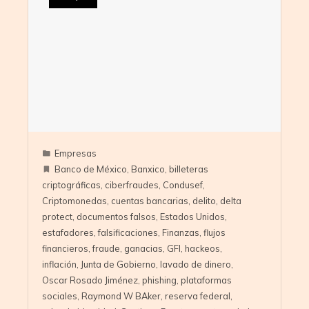
Empresas
Banco de México
,
Banxico
,
billeteras
criptográficas
,
ciberfraudes
,
Condusef
,
Criptomonedas
,
cuentas bancarias
,
delito
,
delta
protect
,
documentos falsos
,
Estados Unidos
,
estafadores
,
falsificaciones
,
Finanzas
,
flujos
financieros
,
fraude
,
ganacias
,
GFI
,
hackeos
,
inflación
,
Junta de Gobierno
,
lavado de dinero
,
Oscar Rosado Jiménez
,
phishing
,
plataformas
sociales
,
Raymond W BAker
,
reserva federal
,