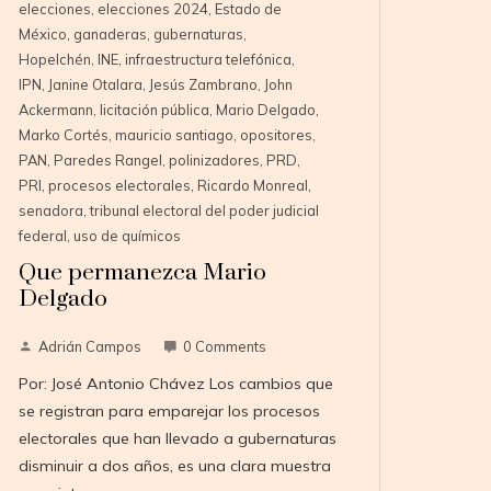
elecciones
,
elecciones 2024
,
Estado de
México
,
ganaderas
,
gubernaturas
,
Hopelchén
,
INE
,
infraestructura telefónica
,
IPN
,
Janine Otalara
,
Jesús Zambrano
,
John
Ackermann
,
licitación pública
,
Mario Delgado
,
Marko Cortés
,
mauricio santiago
,
opositores
,
PAN
,
Paredes Rangel
,
polinizadores
,
PRD
,
PRI
,
procesos electorales
,
Ricardo Monreal
,
senadora
,
tribunal electoral del poder judicial
federal
,
uso de químicos
Que permanezca Mario
Delgado
Adrián Campos
0 Comments
Por: José Antonio Chávez Los cambios que
se registran para emparejar los procesos
electorales que han llevado a gubernaturas
disminuir a dos años, es una clara muestra