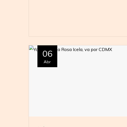
06
Abr