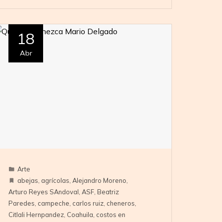
18
Abr
Arte
abejas
,
agrícolas
,
Alejandro Moreno
,
Arturo Reyes SAndoval
,
ASF
,
Beatriz
Paredes
,
campeche
,
carlos ruiz
,
cheneros
,
Citlali Hernpandez
,
Coahuila
,
costos en