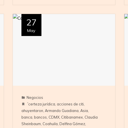
27
May
Negocios
´certeza jurídica
,
acciones de citi
,
ahuyentaron
,
Armando Guadiana
,
Asia
,
banca
,
bancos
,
CDMX
,
Citibanamex
,
Claudia
Sheinbaum
,
Coahuila
,
Delfina Gómez
,