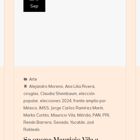
Sep
Arte
Alejandro Moreno
,
Ana Lilia Rivera
,
cirugías
,
Claudia Sheinbaum
,
elección
popular
,
elecciones 2024
,
frente amplio por
México
,
IMSS
,
Jorge Carlos Ramírez Marín
,
Marko Cortés
,
Mauricio Vila
,
Mérida
,
PAN
,
PRI
,
Renán Barrera
,
Senado
,
Yucatán
,
zoé
Robledo