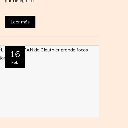
para integrar a…
Leer más
16
Feb