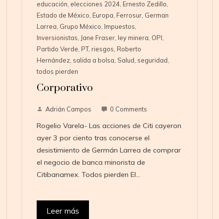
educación
,
elecciones 2024
,
Ernesto Zedillo
,
Estado de México
,
Europa
,
Ferrosur
,
German
Larrea
,
Grupo México
,
Impuestos
,
Inversionistas
,
Jane Fraser
,
ley minera
,
OPI
,
Partido Verde
,
PT
,
riesgos
,
Roberto
Hernández
,
salida a bolsa
,
Salud
,
seguridad
,
todos pierden
Corporativo
Adrián Campos
0 Comments
Rogelio Varela- Las acciones de Citi cayeron
ayer 3 por ciento tras conocerse el
desistimiento de Germán Larrea de comprar
el negocio de banca minorista de
Citibanamex. Todos pierden El…
Leer más