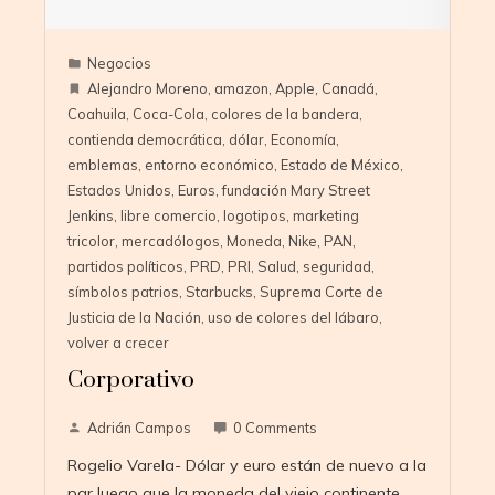
Negocios
Alejandro Moreno
,
amazon
,
Apple
,
Canadá
,
Coahuila
,
Coca-Cola
,
colores de la bandera
,
contienda democrática
,
dólar
,
Economía
,
emblemas
,
entorno económico
,
Estado de México
,
Estados Unidos
,
Euros
,
fundación Mary Street
Jenkins
,
libre comercio
,
logotipos
,
marketing
tricolor
,
mercadólogos
,
Moneda
,
Nike
,
PAN
,
partidos políticos
,
PRD
,
PRI
,
Salud
,
seguridad
,
símbolos patrios
,
Starbucks
,
Suprema Corte de
Justicia de la Nación
,
uso de colores del lábaro
,
volver a crecer
Corporativo
Adrián Campos
0 Comments
Rogelio Varela- Dólar y euro están de nuevo a la
par luego que la moneda del viejo continente