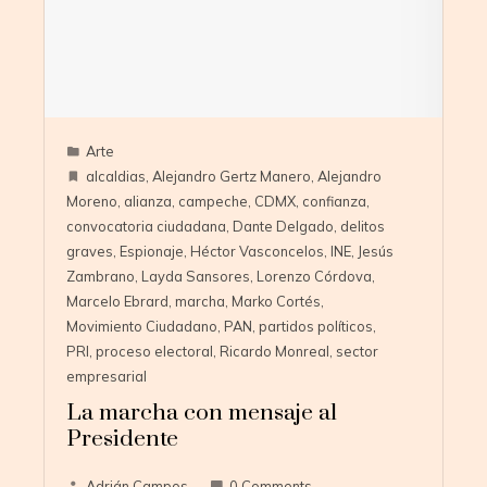
Arte
alcaldias
,
Alejandro Gertz Manero
,
Alejandro
Moreno
,
alianza
,
campeche
,
CDMX
,
confianza
,
convocatoria ciudadana
,
Dante Delgado
,
delitos
graves
,
Espionaje
,
Héctor Vasconcelos
,
INE
,
Jesús
Zambrano
,
Layda Sansores
,
Lorenzo Córdova
,
Marcelo Ebrard
,
marcha
,
Marko Cortés
,
Movimiento Ciudadano
,
PAN
,
partidos políticos
,
PRI
,
proceso electoral
,
Ricardo Monreal
,
sector
empresarial
La marcha con mensaje al
Presidente
Adrián Campos
0 Comments