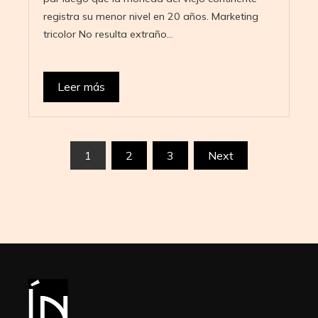
registra su menor nivel en 20 años. Marketing
tricolor No resulta extraño…
Leer más
Paginación
1
2
3
Next
de
entradas