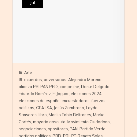
Jul
Arte
acuerdos
,
adversarios
,
Alejandro Moreno
,
alianza PRI PAN PRD
,
campeche
,
Dante Delgado
,
Eduardo Ramírez
,
El Jaguar
,
elecciones 2024
,
elecciones de españa
,
encuestadoras
,
fuerzas
políticas
,
GEA-ISA
,
Jesús Zambrano
,
Layda
Sansores
,
libro
,
Manlio Fabio Beltrones
,
Marko
Cortés
,
mayoría absoluta
,
Movimiento Ciudadano
,
negociaciones
,
opositores
,
PAN
,
Partido Verde
,
partidos políticos
,
PRD
,
PRI
,
PT
,
Renato Sales
,