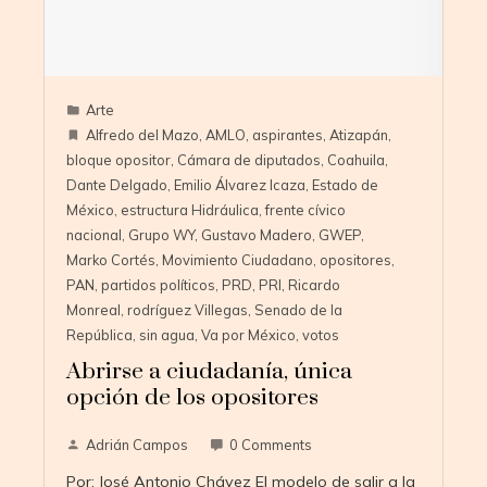
Arte
Alfredo del Mazo
,
AMLO
,
aspirantes
,
Atizapán
,
bloque opositor
,
Cámara de diputados
,
Coahuila
,
Dante Delgado
,
Emilio Álvarez Icaza
,
Estado de
México
,
estructura Hidráulica
,
frente cívico
nacional
,
Grupo WY
,
Gustavo Madero
,
GWEP
,
Marko Cortés
,
Movimiento Ciudadano
,
opositores
,
PAN
,
partidos políticos
,
PRD
,
PRI
,
Ricardo
Monreal
,
rodríguez Villegas
,
Senado de la
República
,
sin agua
,
Va por México
,
votos
Abrirse a ciudadanía, única
opción de los opositores
Adrián Campos
0 Comments
Por: José Antonio Chávez El modelo de salir a la