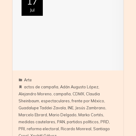
17
Jul
Arte
actos de campaña
,
Adán Augusto López
,
Alejandro Moreno
,
campaña
,
CDMX
,
Claudia
Sheinbaum
,
espectaculares
,
frente por México
,
Guadalupe Taddei Zavala
,
INE
,
Jesús Zambrano
,
Marcelo Ebrard
,
Mario Delgado
,
Marko Cortés
,
medidas cautelares
,
PAN
,
partidos políticos
,
PRD
,
PRI
,
reforma electoral
,
Ricardo Monreal
,
Santiago
Creel
,
Xochitl Gálvez