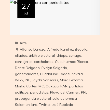
27
Jul
Arte
Alfonso Durazo
,
Alfredo Ramírez Bedolla
,
aliados
,
árbitro electoral
,
chiaps
,
conago
,
consejeros
,
corcholatas
,
Cuauhtémoc Blanco
,
Dante Delgado
,
Evelyn Salgado
,
gobernadores
,
Guadalupe Taddei Zavala
,
IMSS
,
INE
,
Layda Sansores
,
Mara Lezama
,
Marko Cortés
,
MC
,
Oaxaca
,
PAN
,
partidos
políticos
,
periodistas
,
Playa del Carmen
,
PRI
,
propaganda electoral
,
sala de prensa
,
Salomón Jara
,
Twitter
,
zoé Robledo