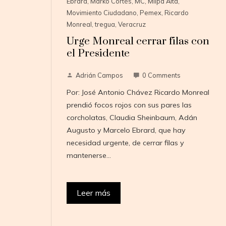
Ebrard
,
Marko Cortés
,
MC
,
Milpa Alta
,
Movimiento Ciudadano
,
Pemex
,
Ricardo
Monreal
,
tregua
,
Veracruz
Urge Monreal cerrar filas con
el Presidente
Adrián Campos
0 Comments
Por: José Antonio Chávez Ricardo Monreal
prendió focos rojos con sus pares las
corcholatas, Claudia Sheinbaum, Adán
Augusto y Marcelo Ebrard, que hay
necesidad urgente, de cerrar filas y
mantenerse…
Leer más