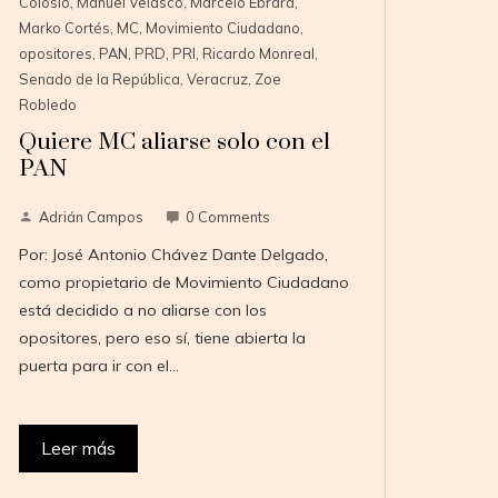
Colosio
,
Manuel Velasco
,
Marcelo Ebrard
,
Marko Cortés
,
MC
,
Movimiento Ciudadano
,
opositores
,
PAN
,
PRD
,
PRI
,
Ricardo Monreal
,
Senado de la República
,
Veracruz
,
Zoe
Robledo
Quiere MC aliarse solo con el
PAN
Adrián Campos
0 Comments
Por: José Antonio Chávez Dante Delgado,
como propietario de Movimiento Ciudadano
está decidido a no aliarse con los
opositores, pero eso sí, tiene abierta la
puerta para ir con el…
Leer más