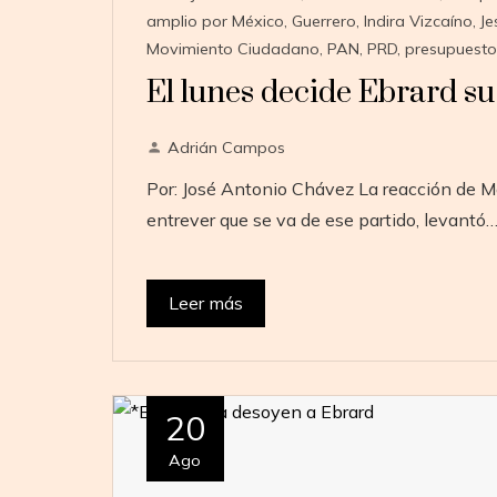
amplio por México
,
Guerrero
,
Indira Vizcaíno
,
J
Movimiento Ciudadano
,
PAN
,
PRD
,
presupuesto
El lunes decide Ebrard su
Adrián Campos
Por: José Antonio Chávez La reacción de Ma
entrever que se va de ese partido, levantó
Leer más
20
Ago