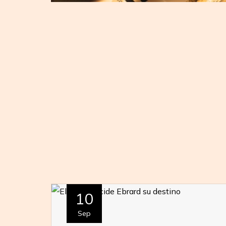
10
Sep