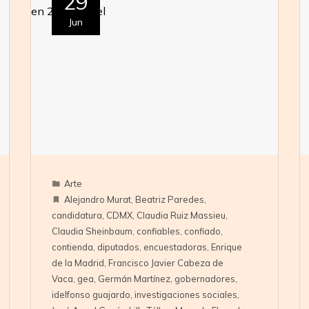
29
Jun
Arte
Alejandro Murat
,
Beatriz Paredes
,
candidatura
,
CDMX
,
Claudia Ruiz Massieu
,
Claudia Sheinbaum
,
confiables
,
confiado
,
contienda
,
diputados
,
encuestadoras
,
Enrique
de la Madrid
,
Francisco Javier Cabeza de
Vaca
,
gea
,
Germán Martínez
,
gobernadores
,
idelfonso guajardo
,
investigaciones sociales
,