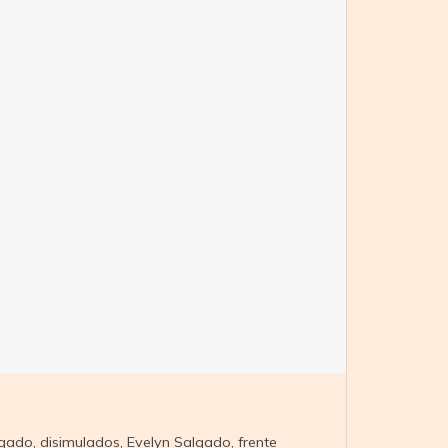
lgado
,
disimulados
,
Evelyn Salgado
,
frente