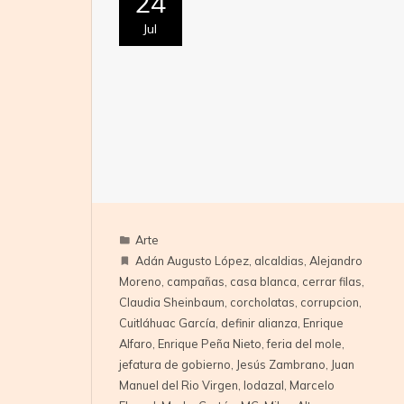
24
Jul
Arte
Adán Augusto López
,
alcaldias
,
Alejandro
Moreno
,
campañas
,
casa blanca
,
cerrar filas
,
Claudia Sheinbaum
,
corcholatas
,
corrupcion
,
Cuitláhuac García
,
definir alianza
,
Enrique
Alfaro
,
Enrique Peña Nieto
,
feria del mole
,
jefatura de gobierno
,
Jesús Zambrano
,
Juan
Manuel del Rio Virgen
,
lodazal
,
Marcelo