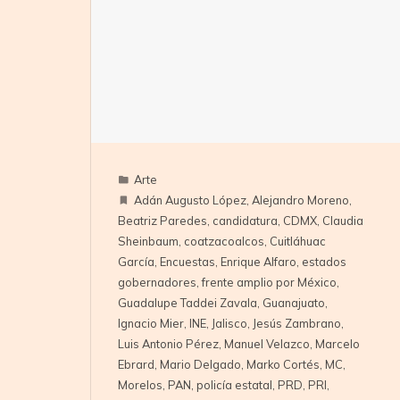
Arte
Adán Augusto López
,
Alejandro Moreno
,
Beatriz Paredes
,
candidatura
,
CDMX
,
Claudia
Sheinbaum
,
coatzacoalcos
,
Cuitláhuac
García
,
Encuestas
,
Enrique Alfaro
,
estados
gobernadores
,
frente amplio por México
,
Guadalupe Taddei Zavala
,
Guanajuato
,
Ignacio Mier
,
INE
,
Jalisco
,
Jesús Zambrano
,
Luis Antonio Pérez
,
Manuel Velazco
,
Marcelo
Ebrard
,
Mario Delgado
,
Marko Cortés
,
MC
,
Morelos
,
PAN
,
policía estatal
,
PRD
,
PRI
,