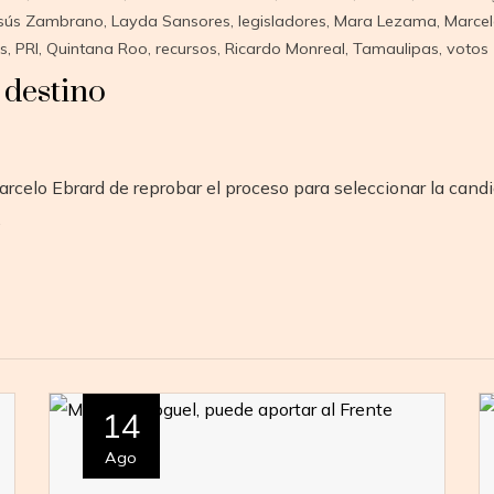
esús Zambrano
,
Layda Sansores
,
legisladores
,
Mara Lezama
,
Marcel
s
,
PRI
,
Quintana Roo
,
recursos
,
Ricardo Monreal
,
Tamaulipas
,
votos
 destino
rcelo Ebrard de reprobar el proceso para seleccionar la candi
…
14
Ago