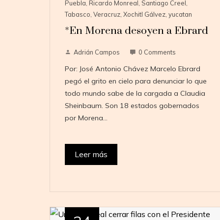
Puebla
,
Ricardo Monreal
,
Santiago Creel
,
Tabasco
,
Veracruz
,
Xochitl Gálvez
,
yucatan
*En Morena desoyen a Ebrard
Adrián Campos
0 Comments
Por: José Antonio Chávez Marcelo Ebrard
pegó el grito en cielo para denunciar lo que
todo mundo sabe de la cargada a Claudia
Sheinbaum. Son 18 estados gobernados
por Morena…
Leer más