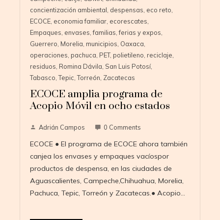
concientización ambiental
,
despensas
,
eco reto
,
ECOCE
,
economia familiar
,
ecorescates
,
Empaques
,
envases
,
familias
,
ferias y expos
,
Guerrero
,
Morelia
,
municipios
,
Oaxaca
,
operaciones
,
pachuca
,
PET
,
polietileno
,
reciclaje
,
residuos
,
Romina Dávila
,
San Luis Potosí
,
Tabasco
,
Tepic
,
Torreón
,
Zacatecas
ECOCE amplia programa de
Acopio Móvil en ocho estados
Adrián Campos
0 Comments
ECOCE ● El programa de ECOCE ahora también
canjea los envases y empaques vacíospor
productos de despensa, en las ciudades de
Aguascalientes, Campeche,Chihuahua, Morelia,
Pachuca, Tepic, Torreón y Zacatecas.● Acopio…