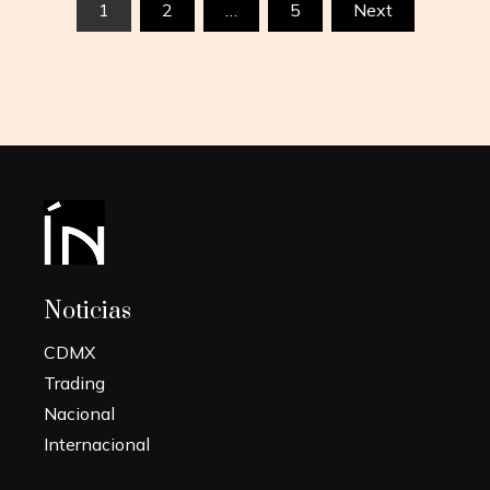
Paginación
1
2
…
5
Next
de
entradas
Noticias
CDMX
Trading
Nacional
Internacional