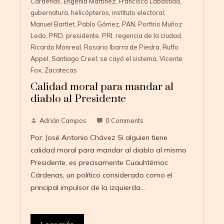
Cárdenas
,
Efigenia Martínez
,
Francisco Labastida
,
gubernatura
,
helicópteros
,
instituto electoral
,
Manuel Bartlet
,
Pablo Gómez
,
PAN
,
Porfirio Muñoz
Ledo
,
PRD
,
presidente
,
PRI
,
regencia de la ciudad
,
Ricardo Monreal
,
Rosario Ibarra de Piedra
,
Ruffo
Appel
,
Santiago Creel
,
se cayó el sistema
,
Vicente
Fox
,
Zacatecas
Calidad moral para mandar al
diablo al Presidente
Adrián Campos
0 Comments
Por: José Antonio Chávez Si alguien tiene
calidad moral para mandar al diablo al mismo
Presidente, es precisamente Cuauhtémoc
Cárdenas, un político considerado como el
principal impulsor de la izquierda…