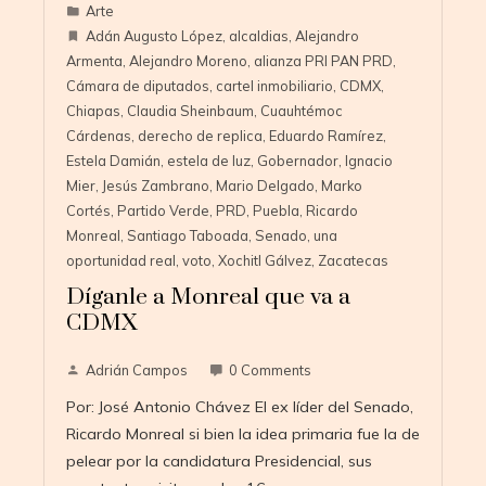
Arte
Adán Augusto López
,
alcaldias
,
Alejandro
Armenta
,
Alejandro Moreno
,
alianza PRI PAN PRD
,
Cámara de diputados
,
cartel inmobiliario
,
CDMX
,
Chiapas
,
Claudia Sheinbaum
,
Cuauhtémoc
Cárdenas
,
derecho de replica
,
Eduardo Ramírez
,
Estela Damián
,
estela de luz
,
Gobernador
,
Ignacio
Mier
,
Jesús Zambrano
,
Mario Delgado
,
Marko
Cortés
,
Partido Verde
,
PRD
,
Puebla
,
Ricardo
Monreal
,
Santiago Taboada
,
Senado
,
una
oportunidad real
,
voto
,
Xochitl Gálvez
,
Zacatecas
Díganle a Monreal que va a
CDMX
Adrián Campos
0 Comments
Por: José Antonio Chávez El ex líder del Senado,
Ricardo Monreal si bien la idea primaria fue la de
pelear por la candidatura Presidencial, sus