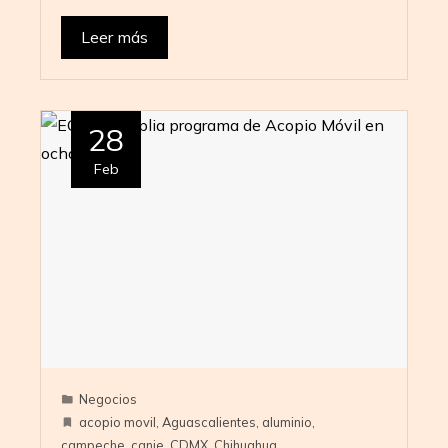
Leer más
28
Feb
Negocios
acopio movil
,
Aguascalientes
,
aluminio
,
campeche
,
canje
,
CDMX
,
Chihuahua
,