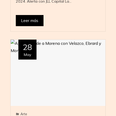
2024. Alerta con JLL Capital La…
Leer más
28
May
Arte