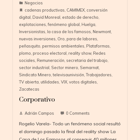
Negocios
cadenas productivas
,
CAMIMEX
,
conversión
digital
,
David Monreal
,
estado de derecho
,
explotaciones
,
fenómeno global
,
Huelga
,
Inversionistas
,
la casa de los famosos
,
Newmont
,
nuevas inversiones
,
Oro
,
para de labores
,
peñasquito
,
permisos ambientales
,
Plataformas
,
plomo
,
proceso electoral
,
reality show
,
Redes
sociales
,
Remuneración
,
secretaria del trabajo
,
sector industrial
,
Sector minero
,
Semarnat
,
Sindicato Minero
,
televisaunivisión
,
Trabajadores
,
TV abierta
,
utilidades
,
VIX
,
votos digitales
,
Zacatecas
Corporativo
Adrián Campos
0 Comments
Rogelio Varela- Todo un fenómeno social resultó
el domingo pasado la final del reality show La
Casa de Los Famosos al conseguir 40 millones