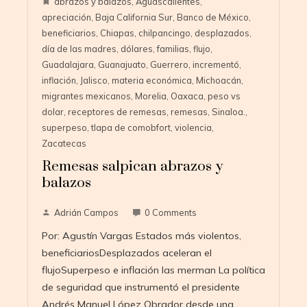
abrazos y balazos
,
Aguascalientes
,
apreciación
,
Baja California Sur
,
Banco de México
,
beneficiarios
,
Chiapas
,
chilpancingo
,
desplazados
,
día de las madres
,
dólares
,
familias
,
flujo
,
Guadalajara
,
Guanajuato
,
Guerrero
,
incrementó
,
inflación
,
Jalisco
,
materia económica
,
Michoacán
,
migrantes mexicanos
,
Morelia
,
Oaxaca
,
peso vs
dolar
,
receptores de remesas
,
remesas
,
Sinaloa.
,
superpeso
,
tlapa de comobfort
,
violencia
,
Zacatecas
Remesas salpican abrazos y
balazos
Adrián Campos
0 Comments
Por: Agustín Vargas Estados más violentos,
beneficiariosDesplazados aceleran el
flujoSuperpeso e inflación las merman La política
de seguridad que instrumentó el presidente
Andrés Manuel López Obrador desde una