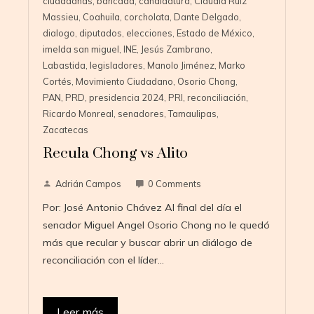
ciudadanas
,
bancada
,
candidatura
,
Claudia Ruiz
Massieu
,
Coahuila
,
corcholata
,
Dante Delgado
,
dialogo
,
diputados
,
elecciones
,
Estado de México
,
imelda san miguel
,
INE
,
Jesús Zambrano
,
Labastida
,
legisladores
,
Manolo Jiménez
,
Marko
Cortés
,
Movimiento Ciudadano
,
Osorio Chong
,
PAN
,
PRD
,
presidencia 2024
,
PRI
,
reconciliación
,
Ricardo Monreal
,
senadores
,
Tamaulipas
,
Zacatecas
Recula Chong vs Alito
Adrián Campos
0 Comments
Por: José Antonio Chávez Al final del día el
senador Miguel Angel Osorio Chong no le quedó
más que recular y buscar abrir un diálogo de
reconciliación con el líder…
Leer más