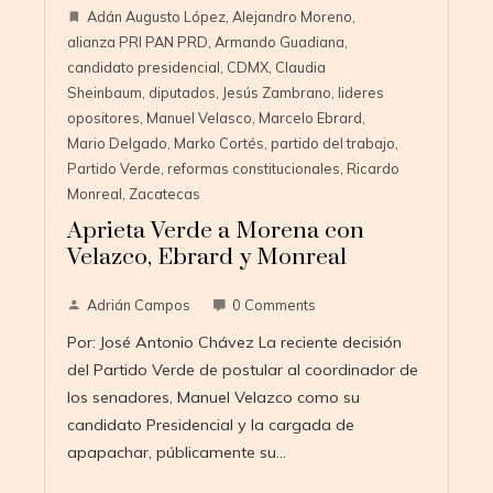
Adán Augusto López
,
Alejandro Moreno
,
alianza PRI PAN PRD
,
Armando Guadiana
,
candidato presidencial
,
CDMX
,
Claudia
Sheinbaum
,
diputados
,
Jesús Zambrano
,
lideres
opositores
,
Manuel Velasco
,
Marcelo Ebrard
,
Mario Delgado
,
Marko Cortés
,
partido del trabajo
,
Partido Verde
,
reformas constitucionales
,
Ricardo
Monreal
,
Zacatecas
Aprieta Verde a Morena con
Velazco, Ebrard y Monreal
Adrián Campos
0 Comments
Por: José Antonio Chávez La reciente decisión
del Partido Verde de postular al coordinador de
los senadores, Manuel Velazco como su
candidato Presidencial y la cargada de
apapachar, públicamente su…