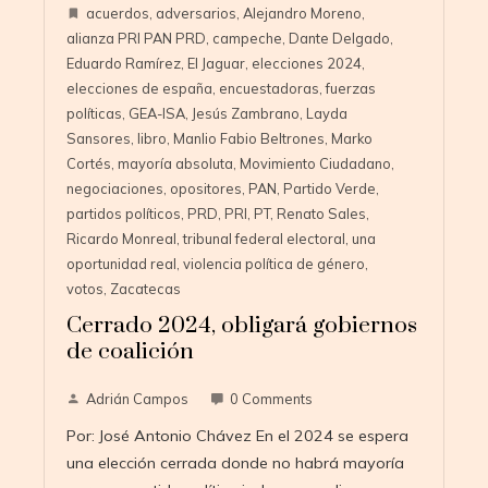
acuerdos
,
adversarios
,
Alejandro Moreno
,
alianza PRI PAN PRD
,
campeche
,
Dante Delgado
,
Eduardo Ramírez
,
El Jaguar
,
elecciones 2024
,
elecciones de españa
,
encuestadoras
,
fuerzas
políticas
,
GEA-ISA
,
Jesús Zambrano
,
Layda
Sansores
,
libro
,
Manlio Fabio Beltrones
,
Marko
Cortés
,
mayoría absoluta
,
Movimiento Ciudadano
,
negociaciones
,
opositores
,
PAN
,
Partido Verde
,
partidos políticos
,
PRD
,
PRI
,
PT
,
Renato Sales
,
Ricardo Monreal
,
tribunal federal electoral
,
una
oportunidad real
,
violencia política de género
,
votos
,
Zacatecas
Cerrado 2024, obligará gobiernos
de coalición
Adrián Campos
0 Comments
Por: José Antonio Chávez En el 2024 se espera
una elección cerrada donde no habrá mayoría