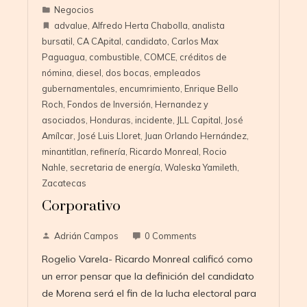
Negocios
advalue
,
Alfredo Herta Chabolla
,
analista
bursatil
,
CA CApital
,
candidato
,
Carlos Max
Paguagua
,
combustible
,
COMCE
,
créditos de
nómina
,
diesel
,
dos bocas
,
empleados
gubernamentales
,
encumrimiento
,
Enrique Bello
Roch
,
Fondos de Inversión
,
Hernandez y
asociados
,
Honduras
,
incidente
,
JLL Capital
,
José
Amílcar
,
José Luis Lloret
,
Juan Orlando Hernández
,
minantitlan
,
refinería
,
Ricardo Monreal
,
Rocio
Nahle
,
secretaria de energía
,
Waleska Yamileth
,
Zacatecas
Corporativo
Adrián Campos
0 Comments
Rogelio Varela- Ricardo Monreal calificó como
un error pensar que la definición del candidato
de Morena será el fin de la lucha electoral para