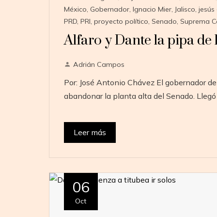
México
,
Gobernador
,
Ignacio Mier
,
Jalisco
,
jesús 
PRD
,
PRI
,
proyecto político
,
Senado
,
Suprema Cor
Alfaro y Dante la pipa de
Adrián Campos
Por: José Antonio Chávez El gobernador de J
abandonar la planta alta del Senado. Llegó
Leer más
06
Oct