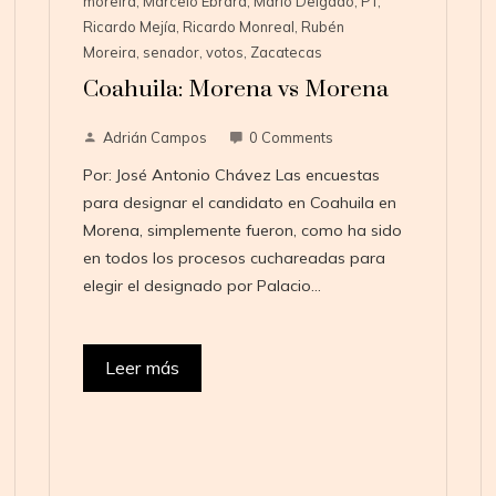
moreira
,
Marcelo Ebrard
,
Mario Delgado
,
PT
,
Ricardo Mejía
,
Ricardo Monreal
,
Rubén
Moreira
,
senador
,
votos
,
Zacatecas
Coahuila: Morena vs Morena
Adrián Campos
0 Comments
Por: José Antonio Chávez Las encuestas
para designar el candidato en Coahuila en
Morena, simplemente fueron, como ha sido
en todos los procesos cuchareadas para
elegir el designado por Palacio…
Leer más