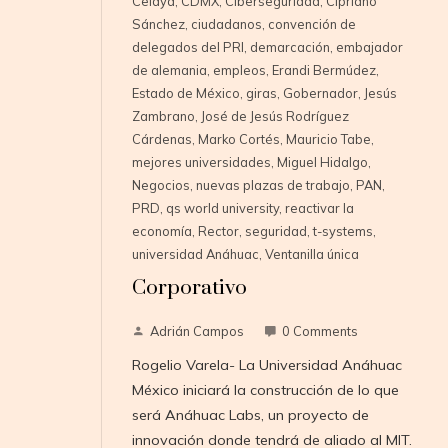
Celaya
,
CDMX
,
Ciberseguridad
,
Cipriano
Sánchez
,
ciudadanos
,
convención de
delegados del PRI
,
demarcación
,
embajador
de alemania
,
empleos
,
Erandi Bermúdez
,
Estado de México
,
giras
,
Gobernador
,
Jesús
Zambrano
,
José de Jesús Rodríguez
Cárdenas
,
Marko Cortés
,
Mauricio Tabe
,
mejores universidades
,
Miguel Hidalgo
,
Negocios
,
nuevas plazas de trabajo
,
PAN
,
PRD
,
qs world university
,
reactivar la
economía
,
Rector
,
seguridad
,
t-systems
,
universidad Anáhuac
,
Ventanilla única
Corporativo
Adrián Campos
0 Comments
Rogelio Varela- La Universidad Anáhuac
México iniciará la construcción de lo que
será Anáhuac Labs, un proyecto de
innovación donde tendrá de aliado al MIT.