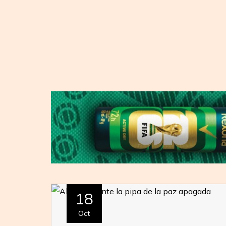
18
Oct