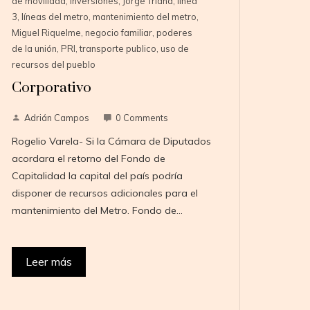
de movilidad
,
inversiones
,
Jorge Triana
,
línea
3
,
líneas del metro
,
mantenimiento del metro
,
Miguel Riquelme
,
negocio familiar
,
poderes
de la unión
,
PRI
,
transporte publico
,
uso de
recursos del pueblo
Corporativo
Adrián Campos
0 Comments
Rogelio Varela- Si la Cámara de Diputados
acordara el retorno del Fondo de
Capitalidad la capital del país podría
disponer de recursos adicionales para el
mantenimiento del Metro. Fondo de…
Leer más