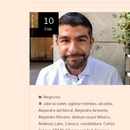
10
Feb
Negocios
adel al-saleh
,
agilizar trámites
,
alcaldía
,
Alejandra del Moral
,
Alejandro Armenta
,
Alejandro Moreno
,
alianza va por México
,
Anáhuac Labs
,
Canaco
,
candidatura
,
Carlos