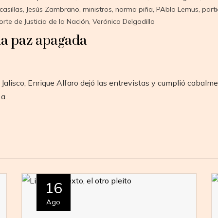
casillas
,
Jesús Zambrano
,
ministros
,
norma piña
,
PAblo Lemus
,
part
te de Justicia de la Nación
,
Verónica Delgadillo
 la paz apagada
alisco, Enrique Alfaro dejó las entrevistas y cumplió cabalment
 a…
16
Ago