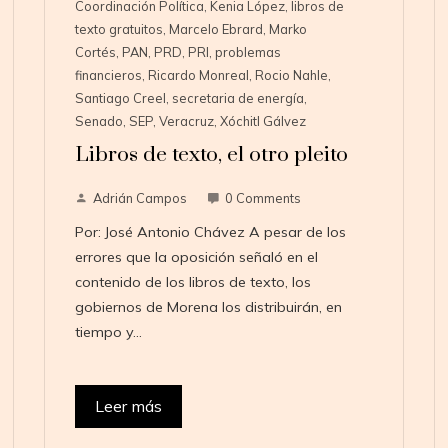
Coordinación Política
,
Kenia López
,
libros de
texto gratuitos
,
Marcelo Ebrard
,
Marko
Cortés
,
PAN
,
PRD
,
PRI
,
problemas
financieros
,
Ricardo Monreal
,
Rocio Nahle
,
Santiago Creel
,
secretaria de energía
,
Senado
,
SEP
,
Veracruz
,
Xóchitl Gálvez
Libros de texto, el otro pleito
Adrián Campos
0 Comments
Por: José Antonio Chávez A pesar de los
errores que la oposición señaló en el
contenido de los libros de texto, los
gobiernos de Morena los distribuirán, en
tiempo y…
Leer más