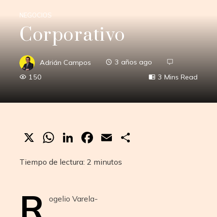
NEGOCIOS
Corporativo
Adrián Campos
3 años ago
150
3 Mins Read
X
WhatsApp
LinkedIn
Facebook
Email
Compartir
Tiempo de lectura:
2
minutos
R
ogelio Varela-