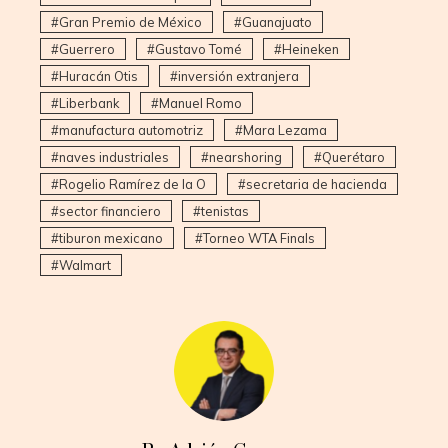
Gran Premio de México
Guanajuato
Guerrero
Gustavo Tomé
Heineken
Huracán Otis
inversión extranjera
Liberbank
Manuel Romo
manufactura automotriz
Mara Lezama
naves industriales
nearshoring
Querétaro
Rogelio Ramírez de la O
secretaria de hacienda
sector financiero
tenistas
tiburon mexicano
Torneo WTA Finals
Walmart