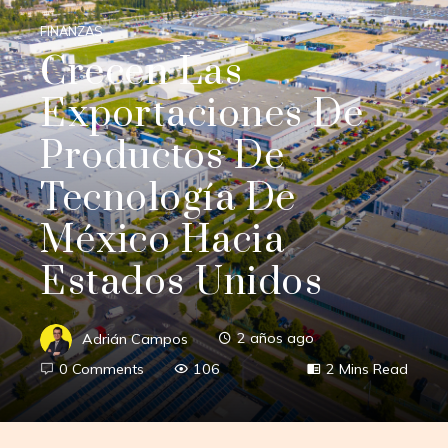
FINANZAS
Crecen Las
Exportaciones De
Productos De
Tecnología De
México Hacia
Estados Unidos
Adrián Campos
2 años ago
0 Comments
106
2 Mins Read