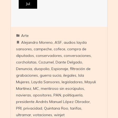
Jul
Arte
Alejandro Moreno
,
ASF
,
audios layda
sansores
,
campeche
,
cofece
,
compra de
diputados
,
conservadores
,
conversaciones
,
corcholatas
,
Cozumel
,
Dante Delgado
,
Denuncia
,
duopolio
,
Espionaje
,
filtración de
grabaciones
,
guerra sucia
,
ilegales
,
Isla
Mujeres
,
Layda Sansores
,
legisladores
,
Mayuli
Martínez
,
MC
,
mentiroso sin escrúpulos
,
navieras
,
opositores
,
PAN
,
politiquería
,
presidente Andrés Manuel López Obrador
,
PRI
,
privacidad
,
Quintana Roo
,
tarifas
,
ultramar
,
votaciones
,
winjet