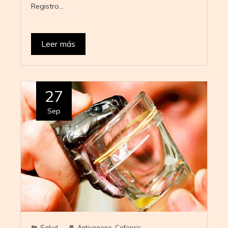
Registro…
Leer más
27
Sep
Salud
Antiveneno
,
Cofepris