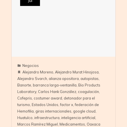
Jul
Negocios
Alejandro Moreno
,
Alejandro Murat Hinojosa
,
Alejandro Svarch
,
alianza opositora
,
autopistas
,
Banorte
,
barranca larga-ventanilla
,
Bio Products
Laboratory
,
Carlos Hank González
,
coagulación
,
Cofepris
,
costumer award
,
detonador para el
turismo
,
Estados Unidos
,
factor x
,
federación de
Hemofilia
,
giras internacionales
,
google cloud
,
Huatulco
,
infraestructura
,
inteligencia artificial
,
Marcos Ramírez Miguel
,
Medicamentos
,
Oaxaca