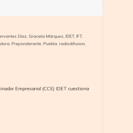
ervantes Díaz
,
Graciela Márquez
,
IDET
,
IFT
,
adora
,
Preponderante
,
Puebla
,
radiodifusion
,
rdinador Empresarial (CCE) IDET cuestiona