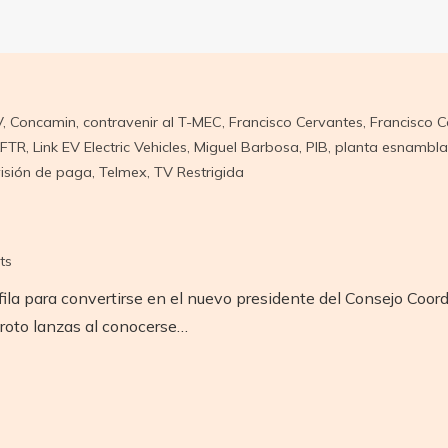
V
,
Concamin
,
contravenir al T-MEC
,
Francisco Cervantes
,
Francisco C
LFTR
,
Link EV Electric Vehicles
,
Miguel Barbosa
,
PIB
,
planta esnambl
visión de paga
,
Telmex
,
TV Restrigida
ts
fila para convertirse en el nuevo presidente del Consejo Coo
roto lanzas al conocerse…