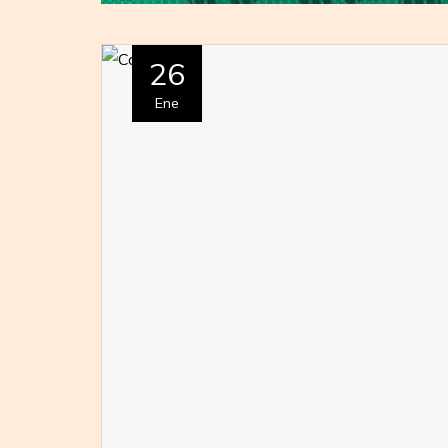
26
Ene