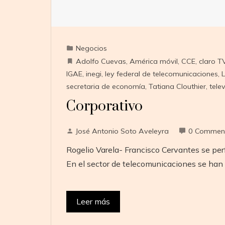
Negocios
Adolfo Cuevas
,
América móvil
,
CCE
,
claro T
IGAE
,
inegi
,
ley federal de telecomunicaciones
,
secretaria de economía
,
Tatiana Clouthier
,
tele
Corporativo
José Antonio Soto Aveleyra
0 Commen
Rogelio Varela- Francisco Cervantes se per
En el sector de telecomunicaciones se han 
Leer más