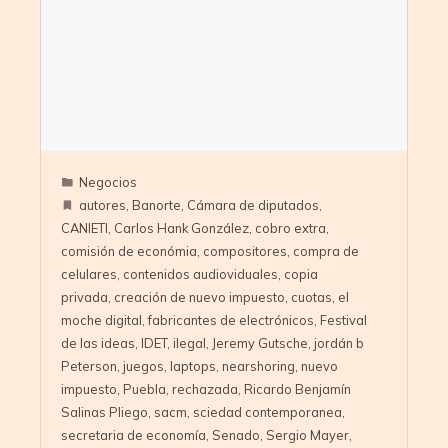
Negocios
autores
,
Banorte
,
Cámara de diputados
,
CANIETI
,
Carlos Hank González
,
cobro extra
,
comisión de económia
,
compositores
,
compra de
celulares
,
contenidos audioviduales
,
copia
privada
,
creación de nuevo impuesto
,
cuotas
,
el
moche digital
,
fabricantes de electrónicos
,
Festival
de las ideas
,
IDET
,
ilegal
,
Jeremy Gutsche
,
jordán b
Peterson
,
juegos
,
laptops
,
nearshoring
,
nuevo
impuesto
,
Puebla
,
rechazada
,
Ricardo Benjamín
Salinas Pliego
,
sacm
,
sciedad contemporanea
,
secretaria de economía
,
Senado
,
Sergio Mayer
,