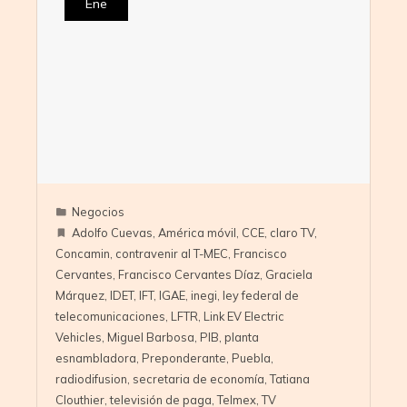
Ene
Negocios
Adolfo Cuevas
,
América móvil
,
CCE
,
claro TV
,
Concamin
,
contravenir al T-MEC
,
Francisco
Cervantes
,
Francisco Cervantes Díaz
,
Graciela
Márquez
,
IDET
,
IFT
,
IGAE
,
inegi
,
ley federal de
telecomunicaciones
,
LFTR
,
Link EV Electric
Vehicles
,
Miguel Barbosa
,
PIB
,
planta
esnambladora
,
Preponderante
,
Puebla
,
radiodifusion
,
secretaria de economía
,
Tatiana
Clouthier
,
televisión de paga
,
Telmex
,
TV