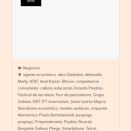
Mar
Negocios
agente económico
,
alex Gladstein
,
Antonella
Marty
,
AT&T
,
Axel Kaiser
,
Bitcoin
,
competencia
,
consumidor
,
cultura
,
educación
,
Ernesto Piedras
,
Festival de las ideas
,
foro de pensadores
,
Grupo
Salinas
,
IDET
,
IFT
,
inversiones
,
Javier Juárez Mujica
,
liberalismo económico
,
mentes audaces
,
orquesta
filarmonica
,
Paolo Bortolameolli
,
pospago
,
prepago
,
Preponderante
,
Puebla
,
Ricardo
Benjamín Salinas Pliego
,
Smartphone
,
Telcel
,