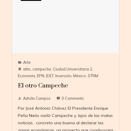
Arte
alito
,
campeche
,
Ciudad Universitaria 2
,
Economía
,
EPN
,
IDET
,
Inversión
,
México
,
STRM
El otro Campeche
Adrián Campos
0 Comments
Por José Antonio Chávez El Presidente Enrique
Peña Nieto visitó Campeche y, lejos de las malas
noticias, concreto una buena al declarar las
zonas económicas, un proyecto que coadyuvara