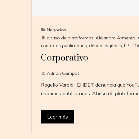
Negocios
abuso de plataformas
,
Alejandro Armenta
,
contratos publicitarios
,
deuda
,
digitales
,
EBITD
Corporativo
Adrián Campos
Rogelio Varela- El IDET denuncia que YouT
espacios publicitarios. Abuso de plataforma
Leer más