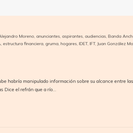
Alejandro Moreno
,
anunciantes
,
aspirantes
,
audiencias
,
Banda Anch
A
,
estructura financiera
,
gruma
,
hogares
,
IDET
,
IFT
,
Juan González M
ube habría manipulado información sobre su alcance entre la
s Dice el refrán que a río…