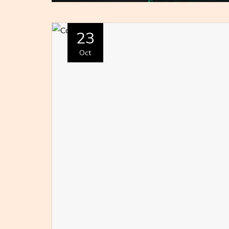
23
Oct