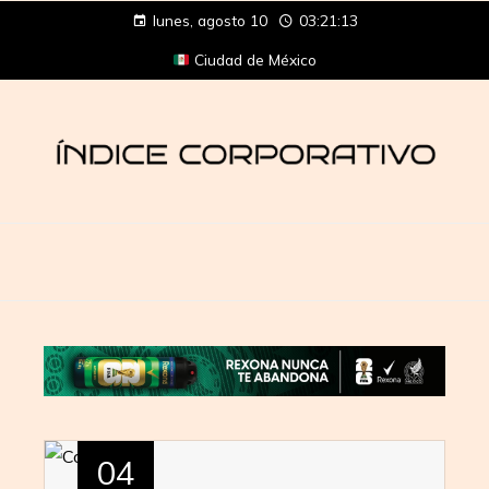
lunes, agosto 10
03:21:13
Ciudad de México
04