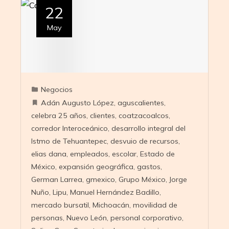
22
May
Negocios
Adán Augusto López
,
aguscalientes
,
celebra 25 años
,
clientes
,
coatzacoalcos
,
corredor Interoceánico
,
desarrollo integral del
Istmo de Tehuantepec
,
desvuio de recursos
,
elias dana
,
empleados
,
escolar
,
Estado de
México
,
expansión geográfica
,
gastos
,
German Larrea
,
gmexico
,
Grupo México
,
Jorge
Nuño
,
Lipu
,
Manuel Hernández Badillo
,
mercado bursatil
,
Michoacán
,
movilidad de
personas
,
Nuevo León
,
personal corporativo
,