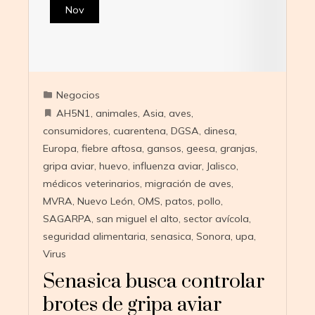
Nov
Negocios
AH5N1
,
animales
,
Asia
,
aves
,
consumidores
,
cuarentena
,
DGSA
,
dinesa
,
Europa
,
fiebre aftosa
,
gansos
,
geesa
,
granjas
,
gripa aviar
,
huevo
,
influenza aviar
,
Jalisco
,
médicos veterinarios
,
migración de aves
,
MVRA
,
Nuevo León
,
OMS
,
patos
,
pollo
,
SAGARPA
,
san miguel el alto
,
sector avícola
,
seguridad alimentaria
,
senasica
,
Sonora
,
upa
,
Virus
Senasica busca controlar
brotes de gripa aviar