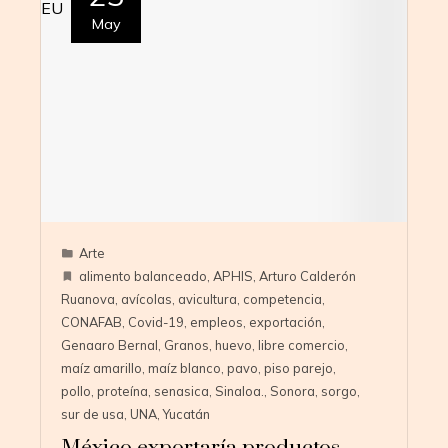
May
Arte
alimento balanceado
,
APHIS
,
Arturo Calderón
Ruanova
,
avícolas
,
avicultura
,
competencia
,
CONAFAB
,
Covid-19
,
empleos
,
exportación
,
Genaaro Bernal
,
Granos
,
huevo
,
libre comercio
,
maíz amarillo
,
maíz blanco
,
pavo
,
piso parejo
,
pollo
,
proteína
,
senasica
,
Sinaloa.
,
Sonora
,
sorgo
,
sur de usa
,
UNA
,
Yucatán
México exportaría productos