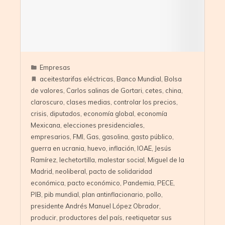
Empresas
aceitestarifas eléctricas
,
Banco Mundial
,
Bolsa
de valores
,
Carlos salinas de Gortari
,
cetes
,
china
,
claroscuro
,
clases medias
,
controlar los precios
,
crisis
,
diputados
,
economía global
,
economía
Mexicana
,
elecciones presidenciales
,
empresarios
,
FMI
,
Gas
,
gasolina
,
gasto público
,
guerra en ucrania
,
huevo
,
inflación
,
IOAE
,
Jesús
Ramírez
,
lechetortilla
,
malestar social
,
Miguel de la
Madrid
,
neoliberal
,
pacto de solidaridad
económica
,
pacto económico
,
Pandemia
,
PECE
,
PIB
,
pib mundial
,
plan antinflacionario
,
pollo
,
presidente Andrés Manuel López Obrador
,
producir
,
productores del país
,
reetiquetar sus