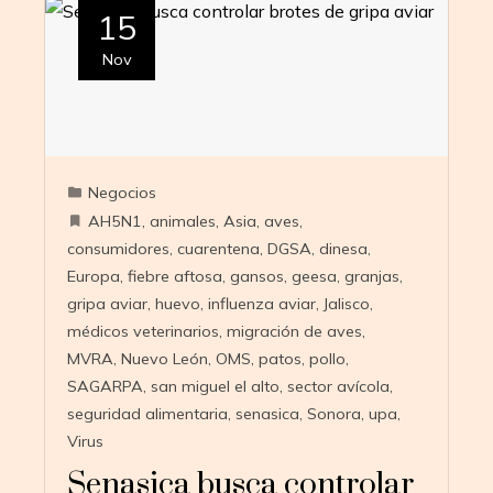
15
Nov
Negocios
AH5N1
,
animales
,
Asia
,
aves
,
consumidores
,
cuarentena
,
DGSA
,
dinesa
,
Europa
,
fiebre aftosa
,
gansos
,
geesa
,
granjas
,
gripa aviar
,
huevo
,
influenza aviar
,
Jalisco
,
médicos veterinarios
,
migración de aves
,
MVRA
,
Nuevo León
,
OMS
,
patos
,
pollo
,
SAGARPA
,
san miguel el alto
,
sector avícola
,
seguridad alimentaria
,
senasica
,
Sonora
,
upa
,
Virus
Senasica busca controlar