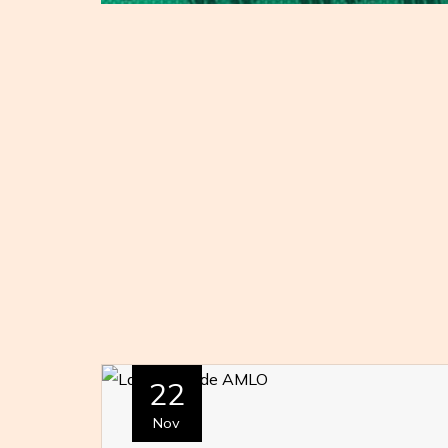
22
Nov