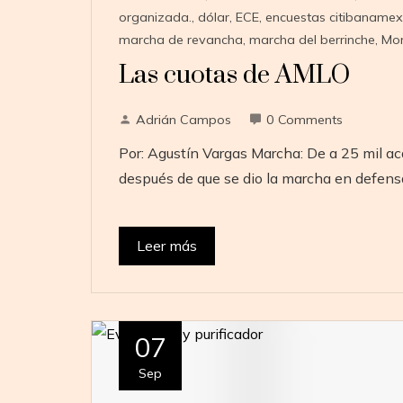
organizada.
,
dólar
,
ECE
,
encuestas citibanamex
marcha de revancha
,
marcha del berrinche
,
Mor
Las cuotas de AMLO
Adrián Campos
0 Comments
Por: Agustín Vargas Marcha: De a 25 mil 
después de que se dio la marcha en defen
Leer más
07
Sep