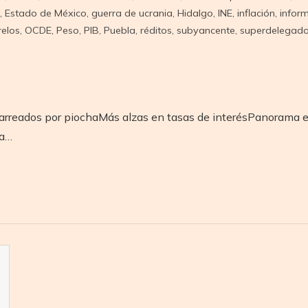
,
Estado de México
,
guerra de ucrania
,
Hidalgo
,
INE
,
inflación
,
infor
elos
,
OCDE
,
Peso
,
PIB
,
Puebla
,
réditos
,
subyancente
,
superdelegad
acarreados por piochaMás alzas en tasas de interésPanorama
sa…