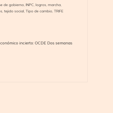
me de gobierno
,
INPC
,
logros
,
marcha
,
os
,
tejido social
,
Tipo de cambio
,
TRIFE
 económico incierto: OCDE Dos semanas