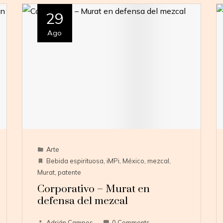
29
Ago
Arte
Bebida espirituosa
,
iMPi
,
México
,
mezcal
,
Murat
,
patente
Corporativo – Murat en
defensa del mezcal
Adrián Campos
0 Comments