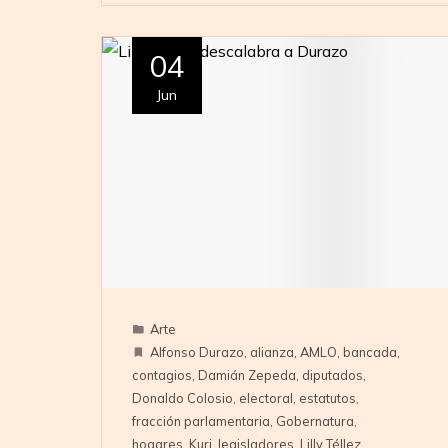
04
Jun
Arte
Alfonso Durazo
,
alianza
,
AMLO
,
bancada
,
contagios
,
Damián Zepeda
,
diputados
,
Donaldo Colosio
,
electoral
,
estatutos
,
fracción parlamentaria
,
Gobernatura
,
hogares
,
Kuri
,
legisladores
,
Lilly Téllez
,