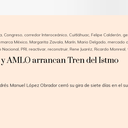
a
,
Congreso
,
corredor Interoceánico
,
Cuitláhuac
,
Felipe Calderón
,
ge
,
marca México
,
Margarita Zavala
,
Marín
,
Mario Delgado
,
mercado d
o Nacional
,
PRI
,
reactivar
,
reconstruir
,
Rene Juaréz
,
Ricardo Monreal
,
n y AMLO arrancan Tren del Istmo
rés Manuel López Obrador cerró su gira de siete días en el s