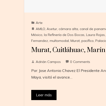
Arte
AMLO
,
Asetur
,
cámara alta
,
canal de panam
México
,
la Refinería de Dos Bocas
,
Laura Rojas
Fernandez
,
multomodal
,
Murat
,
pacifico
,
Palaci
Murat, Cuitláhuac, Marí
Adrián Campos
0 Comments
Por: Jose Antonio Chavez El Presidente And
Maya, visitó el avance…
Leer más