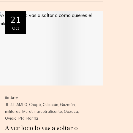
21
Oct
Arte
4T
,
AMLO
,
Chapó
,
Culiacán
,
Guzmán
,
militares
,
Murat
,
narcotraficante
,
Oaxaca
,
Ovidio
,
PRI
,
Ranfla
A ver loco lo vas a soltar o