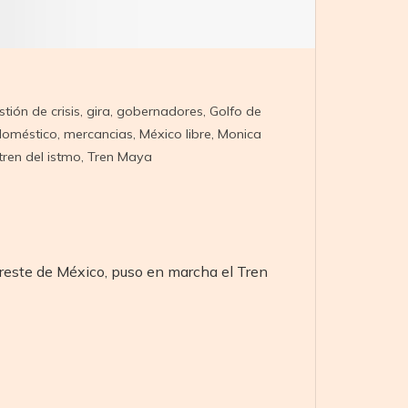
stión de crisis
,
gira
,
gobernadores
,
Golfo de
oméstico
,
mercancias
,
México libre
,
Monica
tren del istmo
,
Tren Maya
ureste de México, puso en marcha el Tren