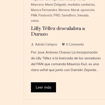
Mancera
,
Mario Delgado
,
medidas sanitarias
,
Monica Fernandez
,
Morena
,
Murat
,
oposición
,
PAN
,
Pavlovich
,
PRD
,
Semáforo
,
Senado
,
votos
Lilly Téllez descalabra a
Durazo
Adrián Campos
0 Comments
Por: Jose Antonio Chavez La incorporación
de Lilly Téllez a la bancada de los senadores
del PAN que comanda Mauricio Kuri, es una
clara señal que junto con Damián Zepeda…
Leer más