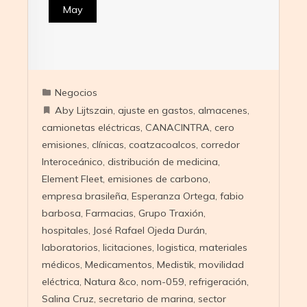
May
Negocios
Aby Lijtszain
,
ajuste en gastos
,
almacenes
,
camionetas eléctricas
,
CANACINTRA
,
cero
emisiones
,
clínicas
,
coatzacoalcos
,
corredor
Interoceánico
,
distribución de medicina
,
Element Fleet
,
emisiones de carbono
,
empresa brasileña
,
Esperanza Ortega
,
fabio
barbosa
,
Farmacias
,
Grupo Traxión
,
hospitales
,
José Rafael Ojeda Durán
,
laboratorios
,
licitaciones
,
logistica
,
materiales
médicos
,
Medicamentos
,
Medistik
,
movilidad
eléctrica
,
Natura &co
,
nom-059
,
refrigeración
,
Salina Cruz
,
secretario de marina
,
sector