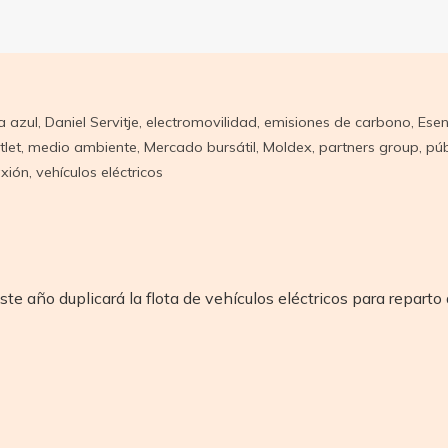
a azul
,
Daniel Servitje
,
electromovilidad
,
emisiones de carbono
,
Esen
tlet
,
medio ambiente
,
Mercado bursátil
,
Moldex
,
partners group
,
púb
axión
,
vehículos eléctricos
e año duplicará la flota de vehículos eléctricos para reparto