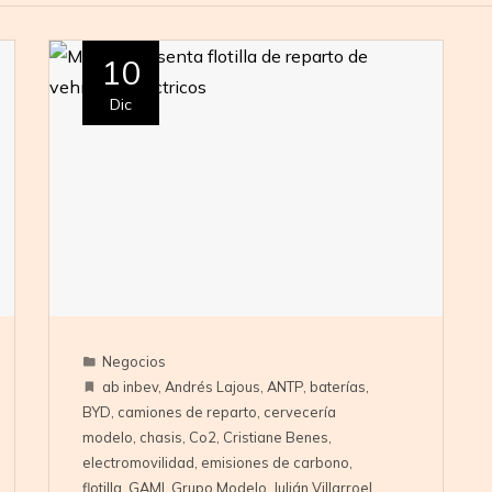
10
Dic
Negocios
ab inbev
,
Andrés Lajous
,
ANTP
,
baterías
,
BYD
,
camiones de reparto
,
cervecería
modelo
,
chasis
,
Co2
,
Cristiane Benes
,
electromovilidad
,
emisiones de carbono
,
flotilla
,
GAMI
,
Grupo Modelo
,
Julián Villarroel
,