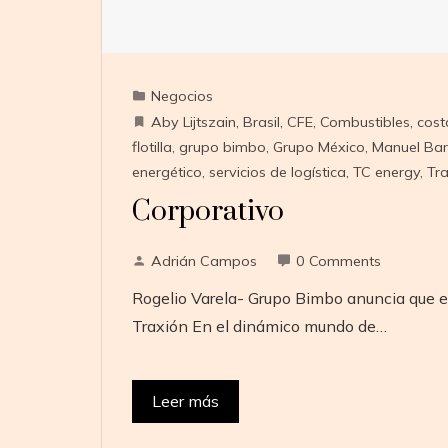
Negocios
Aby Lijtszain
,
Brasil
,
CFE
,
Combustibles
,
cost
flotilla
,
grupo bimbo
,
Grupo México
,
Manuel Bar
energético
,
servicios de logística
,
TC energy
,
Tr
Corporativo
Adrián Campos
0 Comments
Rogelio Varela- Grupo Bimbo anuncia que est
Traxión En el dinámico mundo de…
Leer más