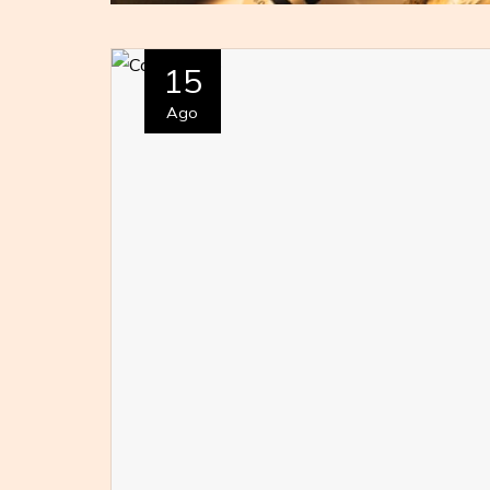
15
Ago