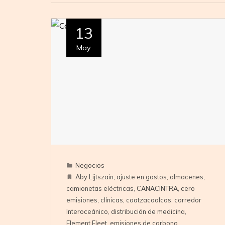
13
May
Negocios
Aby Lijtszain
,
ajuste en gastos
,
almacenes
,
camionetas eléctricas
,
CANACINTRA
,
cero
emisiones
,
clínicas
,
coatzacoalcos
,
corredor
Interoceánico
,
distribución de medicina
,
Element Fleet
,
emisiones de carbono
,