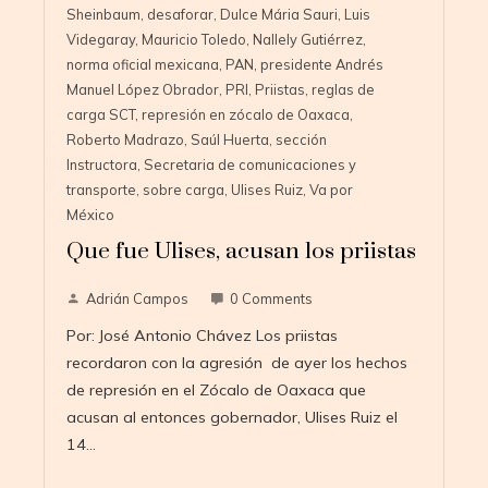
Sheinbaum
,
desaforar
,
Dulce Mária Sauri
,
Luis
Videgaray
,
Mauricio Toledo
,
Nallely Gutiérrez
,
norma oficial mexicana
,
PAN
,
presidente Andrés
Manuel López Obrador
,
PRI
,
Priistas
,
reglas de
carga SCT
,
represión en zócalo de Oaxaca
,
Roberto Madrazo
,
Saúl Huerta
,
sección
Instructora
,
Secretaria de comunicaciones y
transporte
,
sobre carga
,
Ulises Ruiz
,
Va por
México
Que fue Ulises, acusan los priistas
Adrián Campos
0 Comments
Por: José Antonio Chávez Los priistas
recordaron con la agresión de ayer los hechos
de represión en el Zócalo de Oaxaca que
acusan al entonces gobernador, Ulises Ruiz el
14…