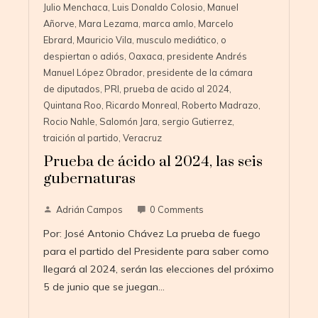
Julio Menchaca
,
Luis Donaldo Colosio
,
Manuel
Añorve
,
Mara Lezama
,
marca amlo
,
Marcelo
Ebrard
,
Mauricio Vila
,
musculo mediático
,
o
despiertan o adiós
,
Oaxaca
,
presidente Andrés
Manuel López Obrador
,
presidente de la cámara
de diputados
,
PRI
,
prueba de acido al 2024
,
Quintana Roo
,
Ricardo Monreal
,
Roberto Madrazo
,
Rocio Nahle
,
Salomón Jara
,
sergio Gutierrez
,
traición al partido
,
Veracruz
Prueba de ácido al 2024, las seis
gubernaturas
Adrián Campos
0 Comments
Por: José Antonio Chávez La prueba de fuego
para el partido del Presidente para saber como
llegará al 2024, serán las elecciones del próximo
5 de junio que se juegan…