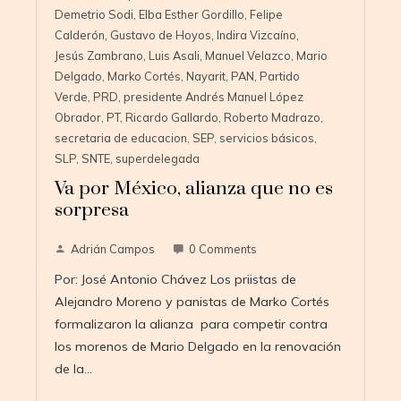
Demetrio Sodi
,
Elba Esther Gordillo
,
Felipe
Calderón
,
Gustavo de Hoyos
,
Indira Vizcaíno
,
Jesús Zambrano
,
Luis Asali
,
Manuel Velazco
,
Mario
Delgado
,
Marko Cortés
,
Nayarit
,
PAN
,
Partido
Verde
,
PRD
,
presidente Andrés Manuel López
Obrador
,
PT
,
Ricardo Gallardo
,
Roberto Madrazo
,
secretaria de educacion
,
SEP
,
servicios básicos
,
SLP
,
SNTE
,
superdelegada
Va por México, alianza que no es
sorpresa
Adrián Campos
0 Comments
Por: José Antonio Chávez Los priistas de
Alejandro Moreno y panistas de Marko Cortés
formalizaron la alianza para competir contra
los morenos de Mario Delgado en la renovación
de la…