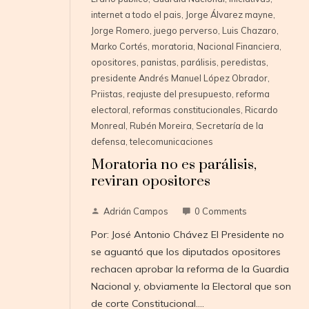
internet a todo el pais
,
Jorge Álvarez mayne
,
Jorge Romero
,
juego perverso
,
Luis Chazaro
,
Marko Cortés
,
moratoria
,
Nacional Financiera
,
opositores
,
panistas
,
parálisis
,
peredistas
,
presidente Andrés Manuel López Obrador
,
Priistas
,
reajuste del presupuesto
,
reforma
electoral
,
reformas constitucionales
,
Ricardo
Monreal
,
Rubén Moreira
,
Secretaría de la
defensa
,
telecomunicaciones
Moratoria no es parálisis,
reviran opositores
Adrián Campos
0 Comments
Por: José Antonio Chávez El Presidente no
se aguantó que los diputados opositores
rechacen aprobar la reforma de la Guardia
Nacional y, obviamente la Electoral que son
de corte Constitucional.…