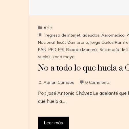
Arte
´regreso de interjet
,
adeudos
,
Aeromexico
,
A
Nacional
,
Jesús Zambrano
,
Jorge Carlos Ramíre
PAN
,
PRD
,
PRI
,
Ricardo Monreal
,
Secretaría de l
vuelos
,
zona maya
No a todo lo que huela a
Adrián Campos
0 Comments
Por: José Antonio Chávez Le adelanté que l
que huela a…
Leer más