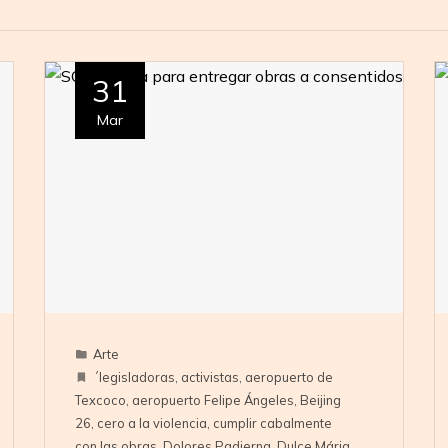
31
Mar
Arte
´legisladoras
,
activistas
,
aeropuerto de
Texcoco
,
aeropuerto Felipe Ángeles
,
Beijing
26
,
cero a la violencia
,
cumplir cabalmente
con las obras
,
Dolores Padierna
,
Dulce Mária