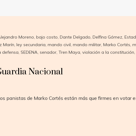
lejandro Moreno
,
bajo costo
,
Dante Delgado
,
Delfina Gómez
,
Estad
z Marín
,
ley secundaria
,
mando civil
,
mando militar
,
Marko Cortés
,
m
a defensa
,
SEDENA
,
senador
,
Tren Maya
,
violación a la constitución
 Guardia Nacional
os panistas de Marko Cortés están más que firmes en votar en