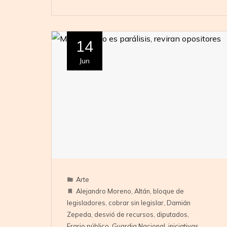
14
Jun
Arte
Alejandro Moreno
,
Altán
,
bloque de
legisladores
,
cobrar sin legislar
,
Damián
Zepeda
,
desvió de recursos
,
diputados
,
Erario público
,
Guardia Nacional
,
iniciativas
,