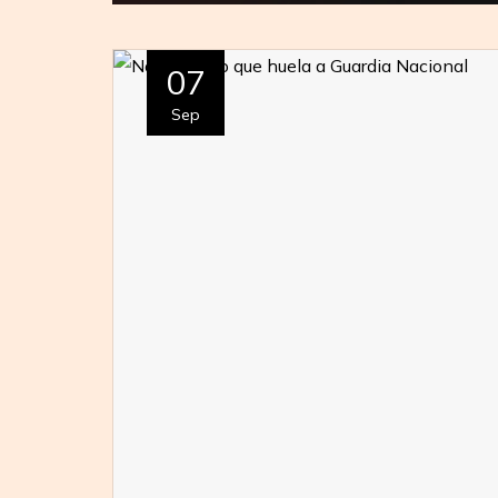
07
Sep