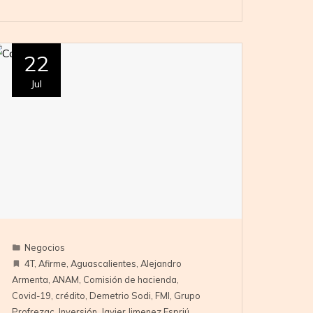
22
Jul
Negocios
4T
,
Afirme
,
Aguascalientes
,
Alejandro
Armenta
,
ANAM
,
Comisión de hacienda
,
Covid-19
,
crédito
,
Demetrio Sodi
,
FMI
,
Grupo
Profrezac
,
Inversión
,
Javier Jimenez Espriú
,