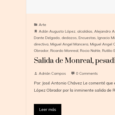
Arte
Adán Augusto López
,
alcaldias
,
Alejandro 
Dante Delgado
,
dedazos
,
Encuestas
,
Ignacio Mi
directiva
,
Miguel Angel Mancera
,
Miguel Angel 
Obrador
,
Ricardo Monreal
,
Rocio Nahle
,
Rutilio
Salida de Monreal, pesad
Adrián Campos
0 Comments
Por: José Antonio Chávez Le comenté que e
López Obrador por la inminente salida de 
Leer más