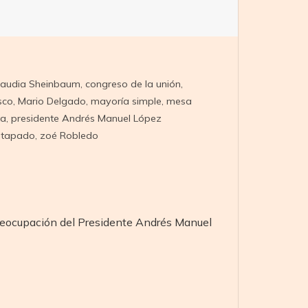
laudia Sheinbaum
,
congreso de la unión
,
sco
,
Mario Delgado
,
mayoría simple
,
mesa
ta
,
presidente Andrés Manuel López
,
tapado
,
zoé Robledo
preocupación del Presidente Andrés Manuel