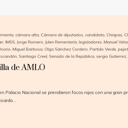
Armenta
,
cámara alta
,
Cámara de diputados
,
candidato
,
Chiapas
,
C
er
,
IMSS
,
Jorge Romero
,
Julen Rementería
,
legisladores
,
Manuel Vela
Osorio
,
Miguel Barbosa
,
Olga Sánchez Cordero
,
Partido Verde
,
pejis
 Escandón
,
Santiago Creel
,
Senado de la República
,
sergio Gutierrez
illa de AMLO
n Palacio Nacional se prendieron focos rojos con una gran 
Ricardo…